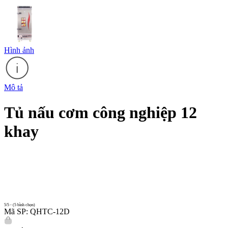
Hình ảnh
Mô tả
Tủ nấu cơm công nghiệp 12
khay
5/5 - (5 bình chọn)
Mã SP: QHTC-12D