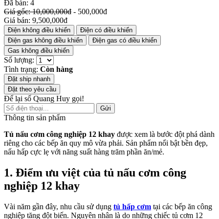
Đã bán: 4
Giá gốc: 10,000,000đ
- 500,000đ
Giá bán: 9,500,000đ
Điện không điều khiển
Điện có điều khiển
Điện gas không điều khiển
Điện gas có điều khiển
Gas không điều khiển
Số lượng:
Tình trạng:
Còn hàng
Đặt ship nhanh
Đặt theo yêu cầu
Để lại số Quang Huy gọi!
Gửi
Thông tin sản phẩm
Tủ nấu cơm công nghiệp 12 khay
được xem là bước đột phá dành
riêng cho các bếp ăn quy mô vừa phải. Sản phẩm nổi bật bền đẹp,
nấu hấp cực lẹ với năng suất hàng trăm phần ăn/mẻ.
1. Điểm ưu việt của tủ nấu cơm công
nghiệp 12 khay
Vài năm gần đây, nhu cầu sử dụng
tủ hấp cơm
tại các bếp ăn công
nghiệp tăng đột biến. Nguyên nhân là do những chiếc tủ cơm 12