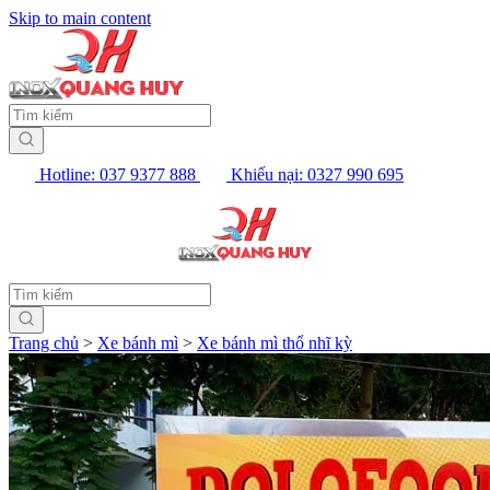
Skip to main content
Hotline: 037 9377 888
Khiếu nại: 0327 990 695
Trang chủ
>
Xe bánh mì
>
Xe bánh mì thổ nhĩ kỳ