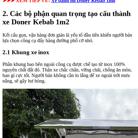
➤➤➤ XEM TIẾP VỀ:
Xe bánh mì Doner Kebab 1m8
2. Các bộ phận quan trọng tạo cấu thành
xe Doner Kebab 1m2
Kết cấu gọn, vận hàng đơn giản là yếu tố đầu tiên khiến người bán
lựa chọn công cụ đẩy hàng đường phố cỡ nhỏ.
2.1 Khung xe inox
Phần khung bao bên ngoài công cụ được chế tạo từ inox 100%
nguyên chất đắt đỏ. Thân xe chắc chắn, vững chãi, chống ăn mòn,
han gỉ cực tốt. Người bán không cần lo lắng để xe ngoài trời mưa
nắng, sẽ gây hư hỏng.