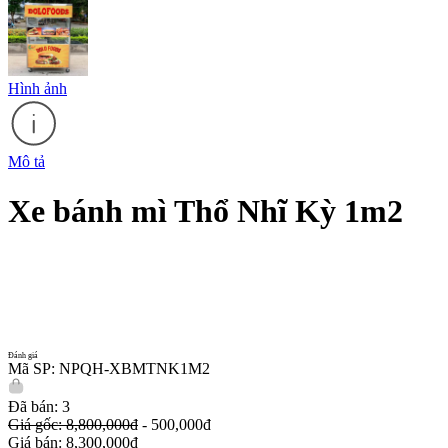
Hình ảnh
Mô tả
Xe bánh mì Thổ Nhĩ Kỳ 1m2
Đánh giá
Mã SP: NPQH-XBMTNK1M2
Đã bán: 3
Giá gốc: 8,800,000đ
- 500,000đ
Giá bán: 8,300,000đ