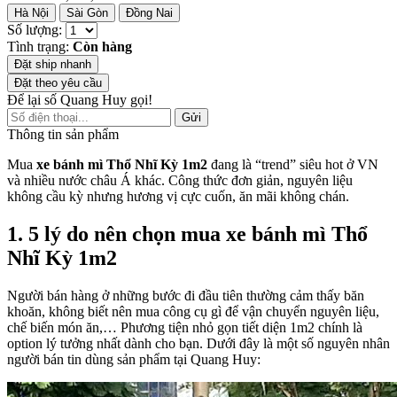
Hà Nội
Sài Gòn
Đồng Nai
Số lượng:
Tình trạng:
Còn hàng
Đặt ship nhanh
Đặt theo yêu cầu
Để lại số Quang Huy gọi!
Gửi
Thông tin sản phẩm
Mua
xe bánh mì Thổ Nhĩ Kỳ 1m2
đang là “trend” siêu hot ở VN
và nhiều nước châu Á khác. Công thức đơn giản, nguyên liệu
không cầu kỳ nhưng hương vị cực cuốn, ăn mãi không chán.
1. 5 lý do nên chọn mua xe bánh mì Thổ
Nhĩ Kỳ 1m2
Người bán hàng ở những bước đi đầu tiên thường cảm thấy băn
khoăn, không biết nên mua công cụ gì để vận chuyển nguyên liệu,
chế biến món ăn,… Phương tiện nhỏ gọn tiết diện 1m2 chính là
option lý tưởng nhất dành cho bạn. Dưới đây là một số nguyên nhân
người bán tin dùng sản phẩm tại Quang Huy: