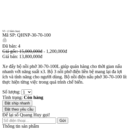
5/5 - (1 bình chọn)
Mã SP: QHNP-30-70-100
Đã bán: 4
Giá gốc: 15,000,000đ
- 1,200,000đ
Giá bán: 13,800,000đ
Xe đẩy bộ nồi phở 30-70-100L giúp quán hàng cho thời gian nấu
nhanh với năng suất x3. Bộ 3 nồi phở điện liền bệ mang lại đa lợi
ích và tính năng cho người dùng. Bộ nồi điện nấu phở 30-70-100 lít
thực hiện từng việc trong quá trình chế biến.
Số lượng:
Tình trạng:
Còn hàng
Đặt ship nhanh
Đặt theo yêu cầu
Để lại số Quang Huy gọi!
Gửi
Thông tin sản phẩm