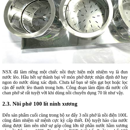
NSX đã làm riêng một chiếc nồi thực hiện một nhiệm vụ là đun
nước lèo. Hầu hết sự thành bại về món phở được nhận định dở hay
ngon do nước dùng xác định. Chưa kể bạn sẽ tiện gạt bọt hoặc lọc
cặn để nước lèo thanh trong hơn. Công đoạn làm đậm đà nước cốt
chan phở sẽ rất tuyệt vời khi dùng nồi chuyên dụng 70 lít như vậy.
2.3. Nồi phở 100 lít ninh xương
Đến sản phẩm cuối cùng trong bộ xe đẩy 3 nồi phở là nồi điện 100L
cũng đảm nhiệm sứ mệnh cực kỳ cấp thiết. Độ tuyệt hảo của nước
dùng được làm nên nhờ sự góp công lớn từ phần nước hầm xương