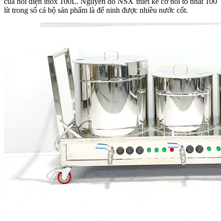
của nồi điện inox 100L. Nguyên do NSX thiết kế cỡ nồi to nhất 100
lít trong số cả bộ sản phẩm là để ninh được nhiều nước cốt.