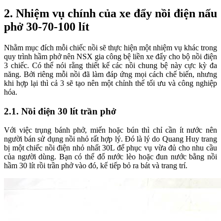
2. Nhiệm vụ chính của xe đẩy nồi điện nấu
phở 30-70-100 lít
Nhằm mục đích mỗi chiếc nồi sẽ thực hiện một nhiệm vụ khác trong
quy trình hầm phở nên NSX gia công bệ liền xe đẩy cho bộ nồi điện
3 chiếc. Có thể nói rằng thiết kế các nồi chung bệ này cực kỳ đa
năng. Bởi riêng mỗi nồi đã làm đáp ứng mọi cách chế biến, nhưng
khi hợp lại thì cả 3 sẽ tạo nên một chỉnh thể tối ưu và công nghiệp
hóa.
2.1. Nồi điện 30 lít trần phở
Với việc trụng bánh phở, miến hoặc bún thì chỉ cần ít nước nên
người bán sử dụng nồi nhỏ rất hợp lý. Đó là lý do Quang Huy trang
bị một chiếc nồi điện nhỏ nhất 30L để phục vụ vừa đủ cho nhu cầu
của người dùng. Bạn có thể đổ nước lèo hoặc đun nước bằng nồi
hầm 30 lít rồi trần phở vào đó, kế tiếp bỏ ra bát và trang trí.