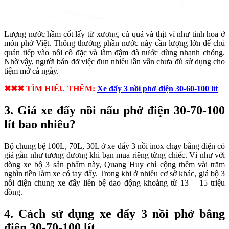
Lượng nước hầm cốt lấy từ xương, củ quả và thịt ví như tinh hoa ở
món phở Việt. Thông thường phần nước này cần lượng lớn để chủ
quán tiếp vào nồi cô đặc và làm đậm đà nước dùng nhanh chóng.
Nhờ vậy, người bán đỡ việc đun nhiều lần vẫn chưa đủ sử dụng cho
tiệm mở cả ngày.
✖✖✖ TÌM HIỂU THÊM:
Xe đẩy 3 nồi phở điện 30-60-100 lít
3. Giá xe đẩy nồi nấu phở điện 30-70-100
lít bao nhiêu?
Bộ chung bệ 100L, 70L, 30L ở xe đẩy 3 nồi inox chạy bằng điện có
giá gần như tương đương khi bạn mua riêng từng chiếc. Vì như với
dòng xe bộ 3 sản phẩm này, Quang Huy chỉ cộng thêm vài trăm
nghìn tiền làm xe có tay đẩy. Trong khi ở nhiều cơ sở khác, giá bộ 3
nồi điện chung xe đẩy liền bệ dao động khoảng từ 13 – 15 triệu
đồng.
4. Cách sử dụng xe đẩy 3 nồi phở bằng
điện 30-70-100 lít