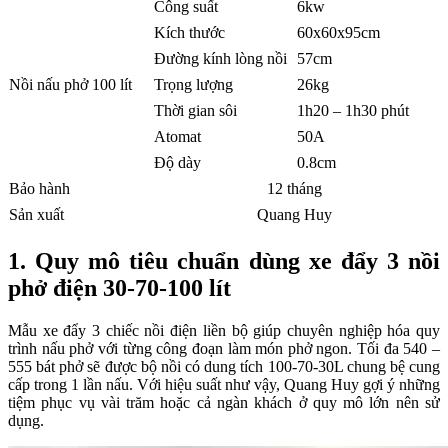
Công suất
6kw
Kích thước
60x60x95cm
Đường kính lòng nồi
57cm
Nồi nấu phở 100 lít
Trọng lượng
26kg
Thời gian sôi
1h20 – 1h30 phút
Atomat
50A
Độ dày
0.8cm
Bảo hành
12 tháng
Sản xuất
Quang Huy
1. Quy mô tiêu chuẩn dùng xe đẩy 3 nồi
phở điện 30-70-100 lít
Mẫu xe đẩy 3 chiếc nồi điện liền bộ giúp chuyên nghiệp hóa quy
trình nấu phở với từng công đoạn làm món phở ngon. Tối đa 540 –
555 bát phở sẽ được bộ nồi có dung tích 100-70-30L chung bệ cung
cấp trong 1 lần nấu. Với hiệu suất như vậy, Quang Huy gợi ý những
tiệm phục vụ vài trăm hoặc cả ngàn khách ở quy mô lớn nên sử
dụng.