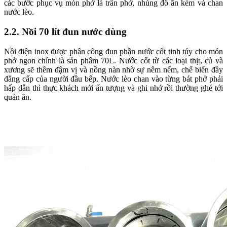
các bước phục vụ món phở là trần phở, nhúng đồ ăn kèm và chan
nước lèo.
2.2. Nồi 70 lít đun nước dùng
Nồi điện inox được phân công đun phần nước cốt tinh túy cho món
phở ngon chính là sản phẩm 70L. Nước cốt từ các loại thịt, củ và
xương sẽ thêm đậm vị và nồng nàn nhờ sự nêm nếm, chế biến đầy
đẳng cấp của người đầu bếp. Nước lèo chan vào từng bát phở phải
hấp dẫn thì thực khách mới ấn tượng và ghi nhớ rồi thường ghé tới
quán ăn.