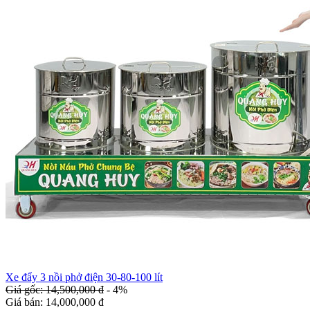
Xe đẩy 3 nồi phở điện 30-80-100 lít
Giá gốc: 14,500,000 đ
- 4%
Giá bán:
14,000,000 đ