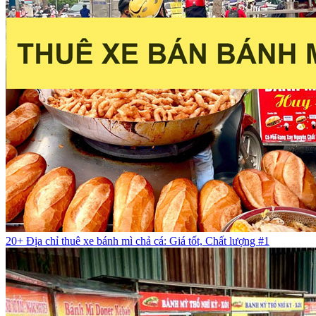
20+ Địa chỉ thuê xe bánh mì chả cá: Giá tốt, Chất lượng #1