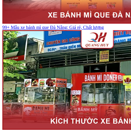
99+ Mẫu xe bánh mì que Đà Nẵng: Giá rẻ, Chất lượng