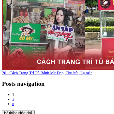
20+ Cách Trang Trí Tủ Bánh Mì: Đẹp, Thu hút, Lạ mắt
Posts navigation
1
2
»
Hệ thống phân phối