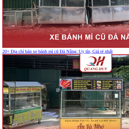
20+ Địa chỉ bán xe bánh mì cũ Đà Nẵng: Uy tín, Giá rẻ nhất