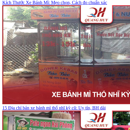
Kích Thước Xe Bánh Mì: Mẹo chọn, Cách đo chuẩn xác
15 Địa chỉ bán xe bánh mì thổ nhĩ kỳ cũ: Uy tín, BH dài