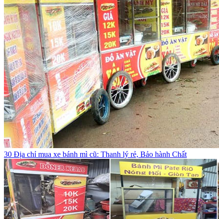
30 Địa chỉ mua xe bánh mì cũ: Thanh lý rẻ, Bảo hành Chất