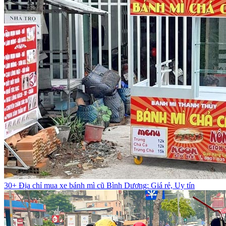
30+ Địa chỉ mua xe bánh mì cũ Bình Dương: Giá rẻ, Uy tín