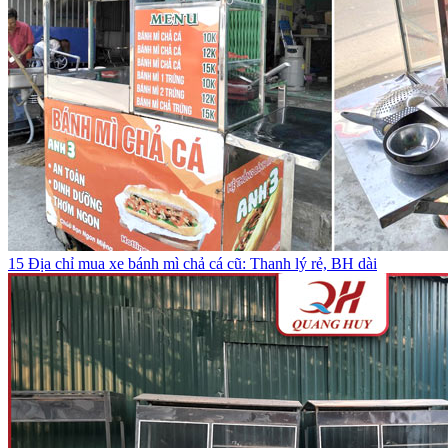
15 Địa chỉ mua xe bánh mì chả cá cũ: Thanh lý rẻ, BH dài