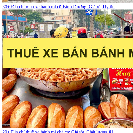
30+ Địa chỉ mua xe bánh mì cũ Bình Dương: Giá rẻ, Uy tín
20+ Địa chỉ thuê xe bánh mì chả cá: Giá tốt, Chất lượng #1