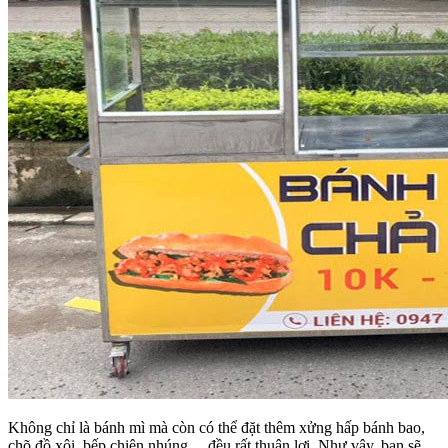
Không chỉ là bánh mì mà còn có thể đặt thêm xửng hấp bánh bao,
chõ đồ xôi, bếp chiên nhúng… đều rất thuận lợi. Như vậy, bạn sẽ