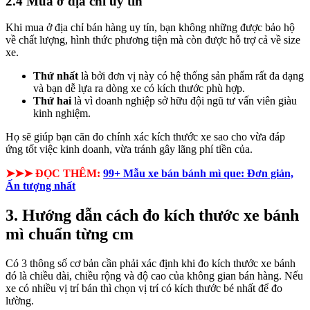
2.4 Mua ở địa chỉ uy tín
Khi mua ở địa chỉ bán hàng uy tín, bạn không những được bảo hộ
về chất lượng, hình thức phương tiện mà còn được hỗ trợ cả về size
xe.
Thứ nhất
là bởi đơn vị này có hệ thống sản phẩm rất đa dạng
và bạn dễ lựa ra dòng xe có kích thước phù hợp.
Thứ hai
là vì doanh nghiệp sở hữu đội ngũ tư vấn viên giàu
kinh nghiệm.
Họ sẽ giúp bạn căn đo chính xác kích thước xe sao cho vừa đáp
ứng tốt việc kinh doanh, vừa tránh gây lãng phí tiền của.
➤➤➤ ĐỌC THÊM:
99+ Mẫu xe bán bánh mì que: Đơn giản,
Ấn tượng nhất
3. Hướng dẫn cách đo kích thước xe bánh
mì chuẩn từng cm
Có 3 thông số cơ bản cần phải xác định khi đo kích thước xe bánh
đó là chiều dài, chiều rộng và độ cao của không gian bán hàng. Nếu
xe có nhiều vị trí bán thì chọn vị trí có kích thước bé nhất để đo
lường.