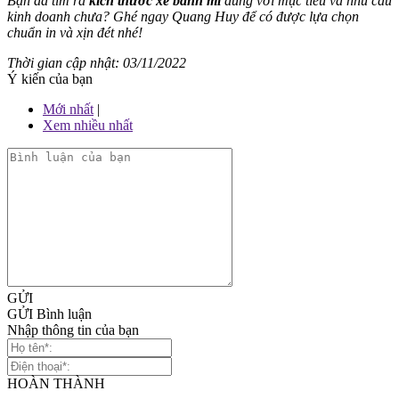
Bạn đã tìm ra
kích thước xe bánh mì
đúng
với mục tiêu và nhu cầu
kinh doanh chưa? Ghé ngay Quang Huy để có được lựa chọn
chuẩn in và xịn đét nhé!
Thời gian cập nhật: 03/11/2022
Ý kiến của bạn
Mới nhất
|
Xem nhiều nhất
GỬI
GỬI Bình luận
Nhập thông tin của bạn
HOÀN THÀNH