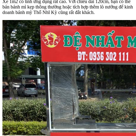
Xe 1m2 có tính ứng dụng rất cao. Với chiều dài 120cm, bạn có thể
bán bánh mì kẹp thông thường hoặc tích hợp thêm lò nướng để kinh
doanh bánh mỳ Thổ Nhĩ Kỳ cũng rất đắt khách.