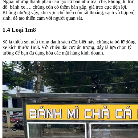
Ngoài những thành phần cấu tạo cơ bản như mái che, khung, tủ trữ
đồ, bánh xe…, chúng còn có thêm bàn gấp, giá treo cực tiện lợi.
Không những vậy, khu vực chế biến còn rất thoáng, sạch và hợp vệ
sinh, dễ tạo thiện cảm với người quan sát.
1.4 Loại 1m8
Sẽ là thiếu sót nếu trong danh sách đặc biệt này, chúng ta bỏ lỡ dòng
xe kích thước 1m8
.
Với chiều dài cực ấn tượng, đây là lựa chọn lý
tưởng để bạn đa dạng hóa các mặt hàng kinh doanh.