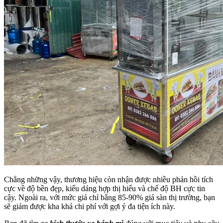
Chẳng những vậy, thương hiệu còn nhận được nhiều phản hồi tích
cực về độ bền đẹp, kiểu dáng hợp thị hiếu và chế độ BH cực tin
cậy. Ngoài ra, với mức giá chỉ bằng 85-90% giá sàn thị trường, bạn
sẽ giảm được kha khá chi phí với gợi ý đa tiện ích này.