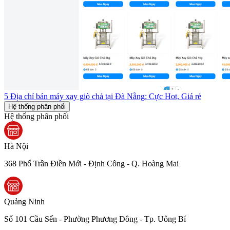
5 Địa chỉ bán máy xay giò chả tại Đà Nẵng: Cực Hot, Giá rẻ
Hệ thống phân phối
Hệ thống phân phối
Hà Nội
368 Phố Trần Điền Mới - Định Công - Q. Hoàng Mai
Quảng Ninh
Số 101 Cầu Sến - Phường Phương Đông - Tp. Uông Bí