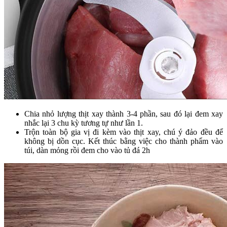
Chia nhỏ lượng thịt xay thành 3-4 phần, sau đó lại đem xay
nhắc lại 3 chu kỳ tương tự như lần 1.
Trộn toàn bộ gia vị đi kèm vào thịt xay, chú ý đảo đều để
không bị dồn cục. Kết thúc bằng việc cho thành phẩm vào
túi, dàn mỏng rồi đem cho vào tủ đá 2h