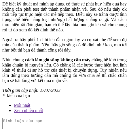
Để biết kỹ thuật mà mình áp dụng có thực sự phát huy hiệu quả hay
không cần phải test thử thành phẩm nhận về. Sau đó nếu thấy ok
mới tiếp tục thực hiện các mẻ tiếp theo. Điều này sẽ tránh được tình
trạng chế biến hàng loạt nhưng chất lượng chẳng ra gì. Và cách
thực hiện rất đơn giản, bạn có thể lấy thìa múc giò lên và cho chúng
rơi tự do xem độ kết dính thế nào.
Ngoài ra hãy phết 1 chút lên đầu ngón tay và cọ xát nhẹ để xem độ
mịn của thành phẩm. Nếu thấy giò sống có độ dính như keo, mịn tơi
như bột thì bạn đã thành công rồi đấy.
Nhìn chung
cách làm giò sống không cần máy
chẳng hề khó trong
khâu chuẩn bị nguyên liệu. Có chăng là các bước thực hiện hơi lỉnh
kỉnh vì thiếu đi sự hỗ trợ của thiết bị chuyên dụng. Tuy nhiên nếu
làm đúng theo hướng dẫn mà chúng tôi vừa chia sẻ thì chắc chắn
bạn sẽ hài lòng với kết quả nhận về.
Thời gian cập nhật: 27/07/2023
Ý kiến của bạn
Mới nhất
|
Xem nhiều nhất