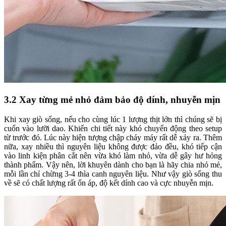
3.2 Xay từng mẻ nhỏ đảm bảo độ dính, nhuyễn mịn
Khi xay giò sống, nếu cho cùng lúc 1 lượng thịt lớn thì chúng sẽ bị
cuốn vào lưỡi dao. Khiến chi tiết này khó chuyển động theo setup
từ trước đó. Lúc này hiện tượng chập cháy máy rất dễ xảy ra. Thêm
nữa, xay nhiều thì nguyên liệu không được đảo đều, khó tiếp cận
vào linh kiện phân cắt nên vừa khó làm nhỏ, vừa dễ gây hư hỏng
thành phẩm. Vậy nên, lời khuyên dành cho bạn là hãy chia nhỏ mẻ,
mỗi lần chỉ chừng 3-4 thìa canh nguyên liệu. Như vậy giò sống thu
về sẽ có chất lượng rất ổn áp, độ kết dính cao và cực nhuyễn mịn.