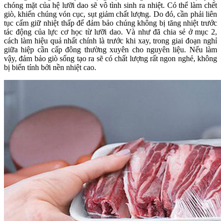
chóng mặt của hệ lưỡi dao sẽ vô tình sinh ra nhiệt. Có thể làm chết
giò, khiến chúng vón cục, sụt giảm chất lượng. Do đó, cần phải liên
tục cấm giữ nhiệt thấp để đảm bảo chúng không bị tăng nhiệt trước
tác động của lực cơ học từ lưỡi dao. Và như đã chia sẻ ở mục 2,
cách làm hiệu quả nhất chính là trước khi xay, trong giai đoạn nghỉ
giữa hiệp cần cấp đông thường xuyên cho nguyên liệu. Nếu làm
vậy, đảm bảo giò sống tạo ra sẽ có chất lượng rất ngon nghẻ, không
bị biến tính bởi nền nhiệt cao.