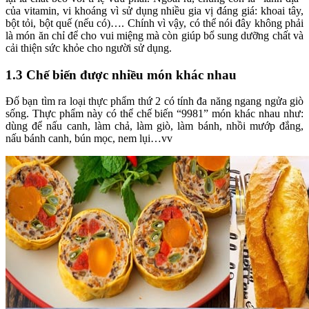
của vitamin, vi khoáng vì sử dụng nhiều gia vị đáng giá: khoai tây,
bột tỏi, bột quế (nếu có)…. Chính vì vậy, có thể nói đây không phải
là món ăn chỉ để cho vui miệng mà còn giúp bổ sung dưỡng chất và
cải thiện sức khỏe cho người sử dụng.
1.3 Chế biến được nhiều món khác nhau
Đố bạn tìm ra loại thực phẩm thứ 2 có tính đa năng ngang ngửa giò
sống. Thực phẩm này có thể chế biến “9981” món khác nhau như:
dùng để nấu canh, làm chả, làm giò, làm bánh, nhồi mướp đắng,
nấu bánh canh, bún mọc, nem lụi…vv