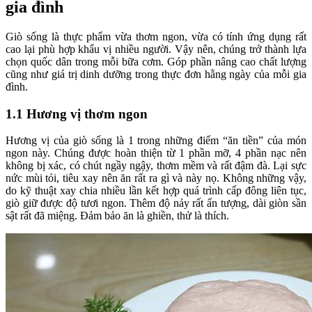
gia đình
Giò sống là thực phẩm vừa thơm ngon, vừa có tính ứng dụng rất
cao lại phù hợp khẩu vị nhiều người. Vậy nên, chúng trở thành lựa
chọn quốc dân trong mỗi bữa cơm. Góp phần nâng cao chất lượng
cũng như giá trị dinh dưỡng trong thực đơn hằng ngày của mỗi gia
đình.
1.1 Hương vị thơm ngon
Hương vị của giò sống là 1 trong những điểm “ăn tiền” của món
ngon này. Chúng được hoàn thiện từ 1 phần mỡ, 4 phần nạc nên
không bị xác, có chút ngầy ngậy, thơm mềm và rất đậm đà. Lại sực
nức mùi tỏi, tiêu xay nên ăn rất ra gì và này nọ. Không những vậy,
do kỹ thuật xay chia nhiều lần kết hợp quá trình cấp đông liên tục,
giò giữ được độ tươi ngon. Thêm độ nảy rất ấn tượng, dài giòn sần
sật rất đã miệng. Đảm bảo ăn là ghiền, thử là thích.