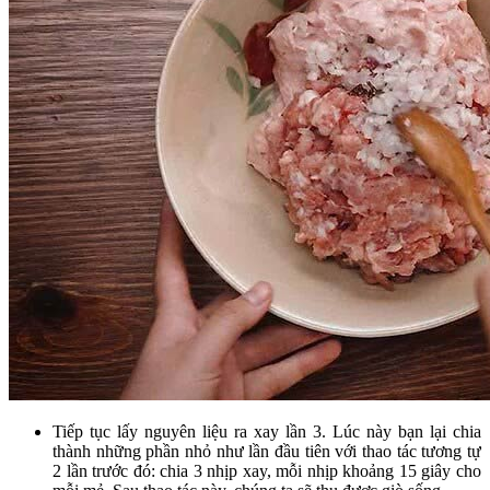
Tiếp tục lấy nguyên liệu ra xay lần 3. Lúc này bạn lại chia
thành những phần nhỏ như lần đầu tiên với thao tác tương tự
2 lần trước đó: chia 3 nhịp xay, mỗi nhịp khoảng 15 giây cho