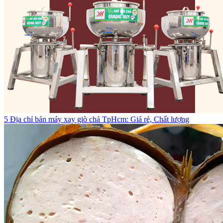
5 Địa chỉ bán máy xay giò chả TpHcm: Giá rẻ, Chất lượng