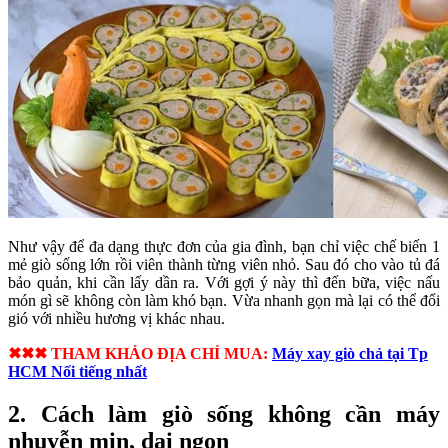
Như vậy để đa dạng thực đơn của gia đình, bạn chỉ việc chế biến 1
mẻ giò sống lớn rồi viên thành từng viên nhỏ. Sau đó cho vào tủ đá
bảo quản, khi cần lấy dần ra. Với gợi ý này thì đến bữa, việc nấu
món gì sẽ không còn làm khó bạn. Vừa nhanh gọn mà lại có thể đổi
gió với nhiều hương vị khác nhau.
✖✖✖ THAM KHẢO ĐỊA CHỈ MUA:
Máy xay giò chả tại Tp
HCM Nổi tiếng nhất
2. Cách làm giò sống không cần máy
nhuyễn mịn, dai ngon