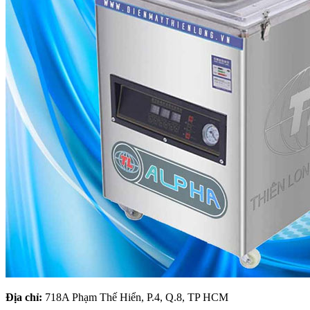
Địa chỉ:
718A Phạm Thế Hiển, P.4, Q.8, TP HCM