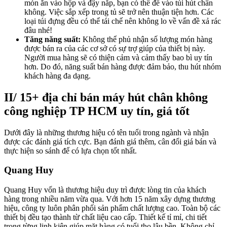
món ăn vào hộp và đậy nắp, bạn có thể để vào túi hút chân
không. Việc sắp xếp trong tủ sẽ trở nên thuận tiện hơn. Các
loại túi đựng đều có thể tái chế nên không lo về vấn đề xả rác
đâu nhé!
Tăng năng suất:
Không thể phủ nhận số lượng món hàng
được bán ra của các cơ sở có sự trợ giúp của thiết bị này.
Người mua hàng sẽ có thiện cảm và cảm thấy bao bì uy tín
hơn. Do đó, năng suất bán hàng được đảm bảo, thu hút nhóm
khách hàng đa dạng.
II/ 15+ địa chỉ bán máy hút chân không
công nghiệp TP HCM uy tín, giá tốt
Dưới đây là những thương hiệu có tên tuổi trong ngành và nhận
được các đánh giá tích cực. Bạn đánh giá thêm, cân đối giá bán và
thực hiện so sánh để có lựa chọn tốt nhất.
Quang Huy
Quang Huy vốn là thương hiệu duy trì được lòng tin của khách
hàng trong nhiều năm vừa qua. Với hơn 15 năm xây dựng thương
hiệu, công ty luôn phân phối sản phẩm chất lượng cao. Toàn bộ các
thiết bị đều tạo thành từ chất liệu cao cấp. Thiết kế tỉ mỉ, chi tiết
trong từng linh kiện giúp mặt hàng có tuổi thọ lâu bền. Không chỉ