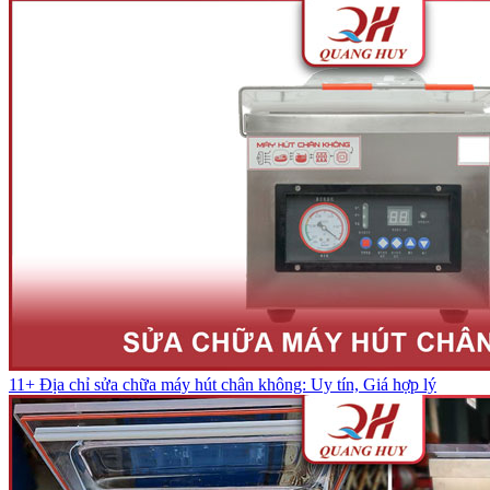
11+ Địa chỉ sửa chữa máy hút chân không: Uy tín, Giá hợp lý