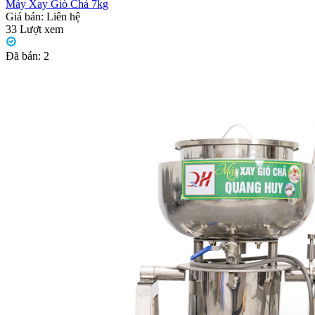
Máy Xay Giò Chả 7kg
Giá bán:
Liên hệ
33
Lượt xem
Đã bán:
2