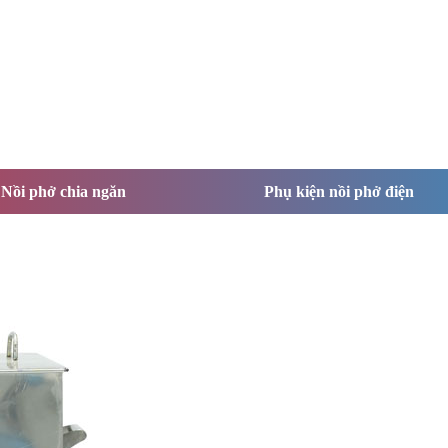
Nồi phở chia ngăn
Phụ kiện nồi phở điện