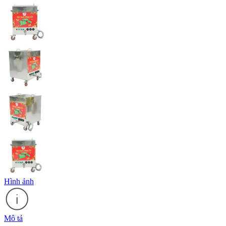
Hình ảnh
Mô tả