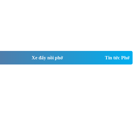
Xe đẩy nồi phở
Tin tức Phở