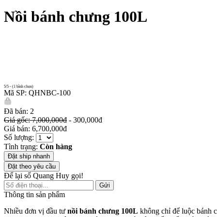
Nồi bánh chưng 100L
5/5 - (1 bình chọn)
Mã SP: QHNBC-100
Đã bán: 2
Giá gốc: 7,000,000đ
- 300,000đ
Giá bán: 6,700,000đ
Số lượng:
Tình trạng:
Còn hàng
Đặt ship nhanh
Đặt theo yêu cầu
Để lại số Quang Huy gọi!
Gửi
Thông tin sản phẩm
Nhiều đơn vị đầu tư
nồi bánh chưng 100L
không chỉ để luộc bánh c