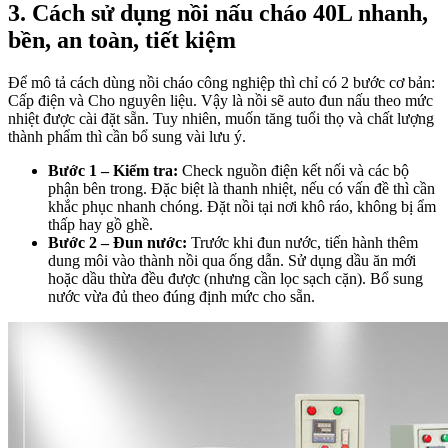
3. Cách sử dụng nồi nấu cháo 40L nhanh,
bền, an toàn, tiết kiệm
Để mô tả cách dùng nồi cháo công nghiệp thì chỉ có 2 bước cơ bản:
Cấp điện và Cho nguyên liệu. Vậy là nồi sẽ auto đun nấu theo mức
nhiệt được cài đặt sẵn. Tuy nhiên, muốn tăng tuổi thọ và chất lượng
thành phẩm thì cần bổ sung vài lưu ý.
Bước 1 – Kiểm tra:
Check nguồn điện kết nối và các bộ
phận bên trong. Đặc biệt là thanh nhiệt, nếu có vấn đề thì cần
khắc phục nhanh chóng. Đặt nồi tại nơi khô ráo, không bị ẩm
thấp hay gồ ghề.
Bước 2 – Đun nước:
Trước khi đun nước, tiến hành thêm
dung môi vào thành nồi qua ống dẫn. Sử dụng dầu ăn mới
hoặc dầu thừa đều được (nhưng cần lọc sạch cặn). Bổ sung
nước vừa đủ theo đúng định mức cho sẵn.