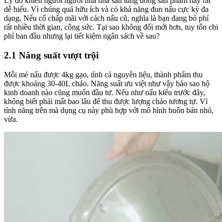
Lý do khiến người người nhà nhà săn lùng dòng sản phẩm này rất
dễ hiểu. Vì chúng quá hữu ích và có khả năng đun nấu cực kỳ đa
dạng. Nếu cố chấp mãi với cách nấu cũ, nghĩa là bạn đang bỏ phí
rất nhiều thời gian, công sức. Tại sao không đổi mới hơn, tuy tốn chi
phí ban đầu nhưng lại tiết kiệm ngân sách về sau?
2.1 Năng suất vượt trội
Mỗi mẻ nấu được 4kg gạo, tính cả nguyên liệu, thành phẩm thu
được khoảng 30-40L cháo. Năng suất ưu việt như vậy bảo sao hộ
kinh doanh nào cũng muốn đầu tư. Nếu như nấu kiểu trước đây,
không biết phải mất bao lâu để thu được lượng cháo tương tự. Vì
tính năng trên mà dụng cụ này phù hợp với mô hình buôn bán nhỏ,
vừa.