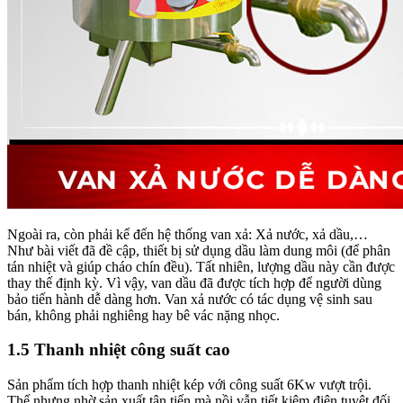
Ngoài ra, còn phải kể đến hệ thống van xả: Xả nước, xả dầu,…
Như bài viết đã đề cập, thiết bị sử dụng dầu làm dung môi (để phân
tán nhiệt và giúp cháo chín đều). Tất nhiên, lượng dầu này cần được
thay thế định kỳ. Vì vậy, van dầu đã được tích hợp để người dùng
bảo tiến hành dễ dàng hơn. Van xả nước có tác dụng vệ sinh sau
bán, không phải nghiêng hay bê vác nặng nhọc.
1.5 Thanh nhiệt công suất cao
Sản phẩm tích hợp thanh nhiệt kép với công suất 6Kw vượt trội.
Thế nhưng nhờ sản xuất tân tiến mà nồi vẫn tiết kiệm điện tuyệt đối.