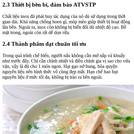
2.3 Thiết bị bền bỉ, đảm bảo ATVSTP
Chất liệu inox đã phát huy tác dụng của nó dù sử dụng trong thời
gian dài. Khả năng chống hoen gỉ, móp méo giúp thiết bị hoạt động
lâu bền. Ngoài ra, inox còn không bị biến đổi dù nhiệt độ cao. Bề
mặt trong, ngoài còn rất dễ dọn rửa.
2.4 Thành phẩm đạt chuẩn tối ưu
Trong quá trình chế biến, người nấu không cần mở nắp và khuấy
như trước đây. Chỉ cần chỉnh nhiệt và điều chỉnh gia vị sao cho vừa
vặn, vậy là đủ cho 1 món ngon. Hạt gạo nở bung, hòa quyện
nguyên liệu nên hình thức vô cùng đẹp mắt. Hạn chế hao hụt
nguyên liệu ở mức tối đa, không bị trào ra bên ngoài.