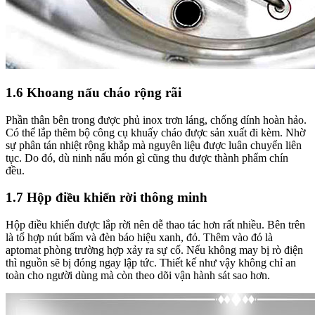
1.6 Khoang nấu cháo rộng rãi
Phần thân bên trong được phủ inox trơn láng, chống dính hoàn hảo.
Có thể lắp thêm bộ công cụ khuấy cháo được sản xuất đi kèm. Nhờ
sự phân tán nhiệt rộng khắp mà nguyên liệu được luân chuyển liên
tục. Do đó, dù ninh nấu món gì cũng thu được thành phẩm chín
đều.
1.7 Hộp điều khiển rời thông minh
Hộp điều khiển được lắp rời nên dễ thao tác hơn rất nhiều. Bên trên
là tổ hợp nút bấm và đèn báo hiệu xanh, đỏ. Thêm vào đó là
aptomat phòng trường hợp xảy ra sự cố. Nếu không may bị rò điện
thì nguồn sẽ bị đóng ngay lập tức. Thiết kế như vậy không chỉ an
toàn cho người dùng mà còn theo dõi vận hành sát sao hơn.