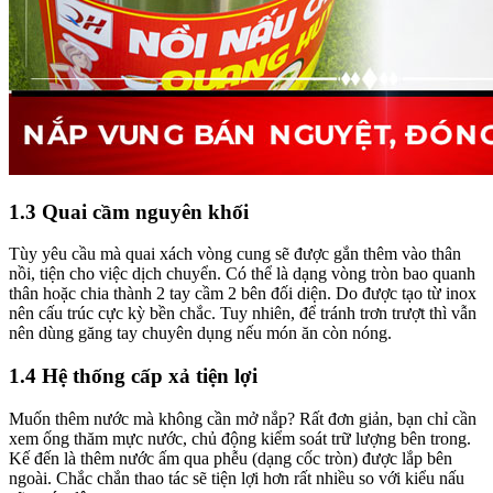
1.3 Quai cầm nguyên khối
Tùy yêu cầu mà quai xách vòng cung sẽ được gắn thêm vào thân
nồi, tiện cho việc dịch chuyển. Có thể là dạng vòng tròn bao quanh
thân hoặc chia thành 2 tay cầm 2 bên đối diện. Do được tạo từ inox
nên cấu trúc cực kỳ bền chắc. Tuy nhiên, để tránh trơn trượt thì vẫn
nên dùng găng tay chuyên dụng nếu món ăn còn nóng.
1.4 Hệ thống cấp xả tiện lợi
Muốn thêm nước mà không cần mở nắp? Rất đơn giản, bạn chỉ cần
xem ống thăm mực nước, chủ động kiểm soát trữ lượng bên trong.
Kế đến là thêm nước ấm qua phễu (dạng cốc tròn) được lắp bên
ngoài. Chắc chắn thao tác sẽ tiện lợi hơn rất nhiều so với kiểu nấu