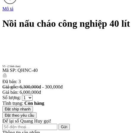
Mô tả
Nồi nấu cháo công nghiệp 40 lít
5/5 - (2 bình chọn)
Mã SP: QHNC-40
Đã bán: 3
Giá gốc: 6,300,000đ
- 300,000đ
Giá bán: 6,000,000đ
Số lượng:
Tình trạng:
Còn hàng
Đặt ship nhanh
Đặt theo yêu cầu
Để lại số Quang Huy gọi!
Gửi
Thông tin sản phẩm