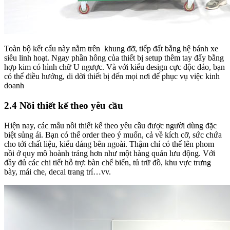
Toàn bộ kết cấu này nằm trên khung đỡ, tiếp đất bằng hệ bánh xe
siêu linh hoạt. Ngay phần hông của thiết bị setup thêm tay đẩy bằng
hợp kim có hình chữ U ngược. Và với kiểu design cực độc đáo, bạn
có thể điều hướng, di dời thiết bị đến mọi nơi để phục vụ việc kinh
doanh
2.4 Nồi thiết kế theo yêu cầu
Hiện nay, các mẫu nồi thiết kế theo yêu cầu được người dùng đặc
biệt sủng ái. Bạn có thể order theo ý muốn, cả về kích cỡ, sức chứa
cho tới chất liệu, kiểu dáng bên ngoài. Thậm chí có thể lên phom
nồi ở quy mô hoành tráng hơn như một hàng quán lưu động. Với
đầy đủ các chi tiết hỗ trợ: bàn chế biến, tủ trữ đồ, khu vực trưng
bày, mái che, decal trang trí…vv.