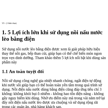
5/5 - (1 bình chọn)
1. 5 Lợi ích lớn khi sử dụng nồi nấu nước
lèo bằng điện
Sử dụng nồi nước lèo bằng điện được xem là giải pháp hữu hiệu
thay thế nồi gas, bếp than củi, giúp bạn có thể chế biến món ngon
trọn vẹn dinh dưỡng. Tham khảo thêm 5 lợi ích nổi bật khi dùng sản
phẩm này
1.1 An toàn tuyệt đối
Nồi sử dụng công nghệ gia nhiệt nhanh chóng, ngắt điện tự động
khi nước sôi giúp bạn có thể hoàn toàn yên tâm trong quá trình sử
dụng. Nồi điện nấu nước dùng bằng điện cũng đáp ứng tiêu chí 3
không: không khói bụi ô nhiễm - không hao tốn điện năng - không
gây nguy hiểm khi dùng. Nhờ ưu điểm này mà trong vài năm trở lại
đây nồi điện nấu nước lèo được ưa chuộng và sử dụng rộng rãi
trong các quán ăn, nhà hàng khách sạn.