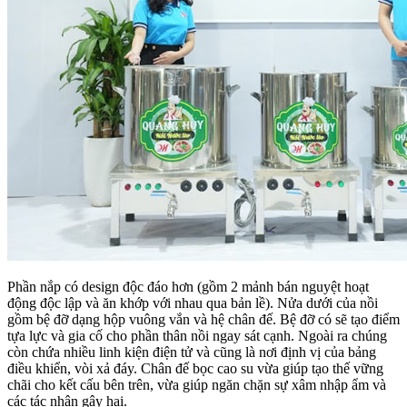
Phần nắp có design độc đáo hơn (gồm 2 mảnh bán nguyệt hoạt
động độc lập và ăn khớp với nhau qua bản lề). Nửa dưới của nồi
gồm bệ đỡ dạng hộp vuông vắn và hệ chân đế. Bệ đỡ có sẽ tạo điểm
tựa lực và gia cố cho phần thân nồi ngay sát cạnh. Ngoài ra chúng
còn chứa nhiều linh kiện điện tử và cũng là nơi định vị của bảng
điều khiển, vòi xả đáy. Chân đế bọc cao su vừa giúp tạo thế vững
chãi cho kết cấu bên trên, vừa giúp ngăn chặn sự xâm nhập ẩm và
các tác nhân gây hại.