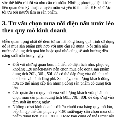
sức thể hiện cái tôi và nhu cầu cá nhân. Những phương diện khác
liên quan đến kỹ thuật chuyên môn và yếu tố thị hiếu KH sẽ được
tối ưu bởi người làm ra sản phẩm.
3. Tư vấn chọn mua nồi điện nấu nước lèo
theo quy mô kinh doanh
Điều quan trọng nhất để đem tới sự hài lòng trong quá trình sử dụng
đó là mua sản phẩm phù hợp với nhu cầu sử dụng. Nồi điện nấu
nước có dung tích quá lớn hoặc quá nhỏ cũng sẽ ảnh hưởng đến
năng suất nấu trong ngày.
Đối với những quán bún, hủ tiếu có diện tích nhỏ, phục vụ
khoảng 120 khách/ngày nên chọn mua các dòng sản phẩm
dung tích 20L, 30L, 50L để có thể đáp ứng vừa đủ nhu cầu
chế biến và tránh lãng phí. Sau này, nếu lượng khách đông
hơn có thể nâng cấp lên những dòng sản phẩm có dung tích
lớn.
Các quán ăn có quy mô vừa với lượng khách vừa phải nên
chọn mua sản phẩm dung tích 60L, 70L, 80L để đáp ứng vừa
tầm suất ăn trong ngày.
Những cơ sở kinh doanh sở hữu chuỗi cửa hàng quy mô lớn,
bếp ăn tập thể cần phục vụ >180 suất/ngày cần chọn mua sản
phẩm dung tích 150L, 200L. Hoặc bạn cũng có thể Order nồi