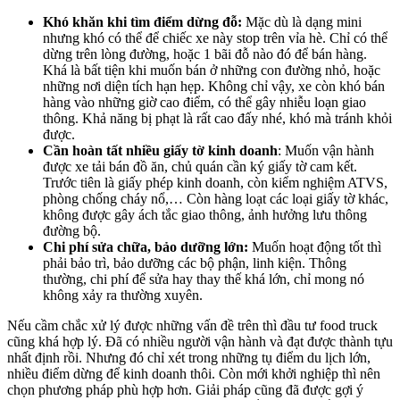
Khó khăn khi tìm điểm dừng đỗ:
Mặc dù là dạng mini
nhưng khó có thể để chiếc xe này stop trên vỉa hè. Chỉ có thể
dừng trên lòng đường, hoặc 1 bãi đỗ nào đó để bán hàng.
Khá là bất tiện khi muốn bán ở những con đường nhỏ, hoặc
những nơi diện tích hạn hẹp. Không chỉ vậy, xe còn khó bán
hàng vào những giờ cao điểm, có thể gây nhiễu loạn giao
thông. Khả năng bị phạt là rất cao đấy nhé, khó mà tránh khỏi
được.
Cần hoàn tất nhiều giấy tờ kinh doanh
:
Muốn vận hành
được xe tải bán đồ ăn, chủ quán cần ký giấy tờ cam kết.
Trước tiên là giấy phép kinh doanh, còn kiểm nghiệm ATVS,
phòng chống cháy nổ,… Còn hàng loạt các loại giấy tờ khác,
không được gây ách tắc giao thông, ảnh hưởng lưu thông
đường bộ.
Chi phí sửa chữa, bảo dưỡng lớn:
Muốn hoạt động tốt thì
phải bảo trì, bảo dưỡng các bộ phận, linh kiện. Thông
thường, chi phí để sửa hay thay thế khá lớn, chỉ mong nó
không xảy ra thường xuyên.
Nếu cầm chắc xử lý được những vấn đề trên thì đầu tư food truck
cũng khá hợp lý. Đã có nhiều người vận hành và đạt được thành tựu
nhất định rồi. Nhưng đó chỉ xét trong những tụ điểm du lịch lớn,
nhiều điểm dừng để kinh doanh thôi. C
òn mới khởi nghiệp thì nên
chọn phương pháp phù hợp hơn. Giải pháp cũng đã được gợi ý