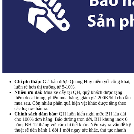
Chi phí thấp:
Giá bán được Quang Huy niêm yết công khai,
luôn rẻ hơn thị trường từ 5-10%.
Nhiều ưu đãi:
Mua xe đẩy tại QH, quý khách được tặng
thêm decal trang, phiếu mua hàng, giảm giá 200K/bill cho lần
mua sau. Còn nhiều phần quà hiện vật khác được tặng theo
các loại xe bán ra.
Chính sách đảm bảo:
QH luôn kiến nghị mức BH lâu dài
cho 100% đơn hàng. Bảo dưỡng trọn đời, BH khung inox 6
năm, BH 12 tháng với các chi tiết khác. Nếu xảy ra vấn đề kỹ
thuật sẽ tiến hành 1 đổi 1 mới ngay tức khắc, thủ tục nhanh