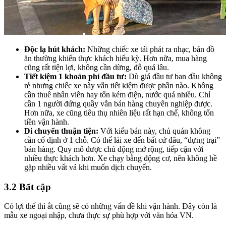
Độc lạ hút khách:
Những chiếc xe tải phát ra nhạc, bán đồ
ăn thường khiến thực khách hiếu kỳ. Hơn nữa, mua hàng
cũng rất tiện lợi, không cần dừng, đỗ quá lâu.
Tiết kiệm 1 khoản phí đầu tư:
Dù giá đầu tư ban đầu không
rẻ nhưng chiếc xe này vẫn tiết kiệm được phần nào. Không
cần thuê nhân viên hay tốn kém điện, nước quá nhiều. Chỉ
cần 1 người đứng quầy vẫn bán hàng chuyên nghiệp được.
Hơn nữa, xe cũng tiêu thụ nhiên liệu rất hạn chế, không tốn
tiền vận hành.
Di chuyển thuận tiện:
Với kiểu bán này, chủ quán không
cần cố định ở 1 chỗ. Có thể lái xe đến bất cứ đâu, “dựng trại”
bán hàng. Quy mô được chủ động mở rộng, tiếp cận với
nhiều thực khách hơn. Xe chạy bằng động cơ, nên không hề
gặp nhiều vất vả khi muốn dịch chuyển.
3.2 Bất cập
Có lợi thế thì ắt cũng sẽ có những vấn đề khi vận hành. Đây còn là
mẫu xe ngoại nhập, chưa thực sự phù hợp với văn hóa VN.