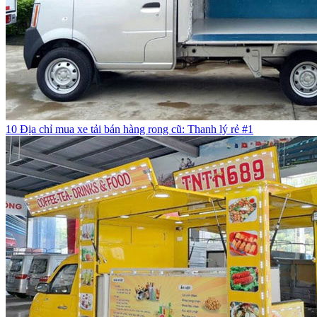
10 Địa chỉ mua xe tải bán hàng rong cũ: Thanh lý rẻ #1