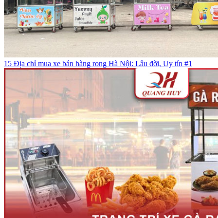
15 Địa chỉ mua xe bán hàng rong Hà Nội: Lâu đời, Uy tín #1