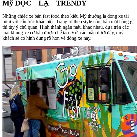
Mỹ ĐỘC – LẠ – TRENDY
Những chiếc xe bán fast food theo kiểu Mỹ thường là dòng xe tải
mini với cấu trúc khác biệt. Trang trí theo style nào, bán mặt hàng gì
thì tùy ý chủ quán. Hình thành ngàn mẫu khác nhau, dựa trên các
loại khung xe cơ bản được chế tạo. Với các mẫu dưới đây, quý
khách sẽ có hình dung rõ hơn về dòng xe này.