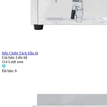
Bếp Chiên Tách Dầu 6l
Giá bán:
Liên hệ
114
Lượt xem
Đã bán:
6