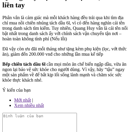
liền tay
Phân vân là cảm giác mà mỗi khách hàng đều trải qua khi tìm địa
chỉ mua nồi chiên nhúng tách dầu 6l, vì có đến hàng nghìn cái tên
trong danh sách tìm kiếm. Tuy nhiên, Quang Huy vẫn là cái tên nổi
bật nhất trong danh sách ấy với chính sách vận chuyển tận nơi –
hoàn toàn không tính phí (Nếu lỗi)
Đã vậy còn ưu đãi mỗi tháng như tặng kèm phụ kiện (lọc, vớt thức
ăn), giảm đến 200.000 vnđ cho những lần mua kế tiếp
Bếp chiên tách dầu 6l
cần mọi món ăn chế biến ngập dầu, vừa ăn
ngon lại bảo vệ sức khỏe cho người dùng. Vì vậy, hãy “tậu” ngay
một sản phẩm về để bắt kịp lối sống lành mạnh và chăm sóc sức
khỏe thực khách nhé.
Ý kiến của bạn
Mới nhất
|
Xem nhiều nhất