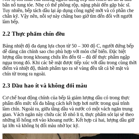
bắn nổ tung tóe. Nhẹ có thể phồng rộp, nặng phải đến gặp bác sĩ.
Tuy nhiên, bếp tách dầu lại áp dụng công nghệ mới và có phần che
chắn kỹ. Vậy nên, nỗi sợ này chẳng bao giờ tìm đến đối với người
làm bếp.
2.2 Thực phẩm chín đều
Bảng nhiệt độ đa dạng lựa chọn từ 50 – 300 độ C, người đứng bếp
dễ dàng căn chỉnh sao cho phù hợp với món chế biến. Đặc biệt
lượng dầu trong khoang chứa lên đến 6l – đủ để thực phẩm ngập
ngụa trong đó. Khi các bề mặt được tiếp xúc với dầu trong cùng thời
điểm và nhiệt độ, thành phẩm tạo ra sẽ vàng đều tất cả bề mặt và
chín từ trong ra ngoài.
2.3 Dầu hao ít và không đổi màu
Cơ chế hoạt động chính của bếp là giảm lượng dầu có trong thực
phẩm đến mức tối đa bằng cách kết hợp hơi nước trong quá trình
làm chín. Ngoài ra, giữa tầng dầu và nước có một vách ngăn trung
gian. Vách ngăn này chứa các lỗ nhỏ li ti, thực phẩm sót lại sẽ theo
những lỗ hổng rơi vào khoang nước. Kết hợp cả hai, lượng dầu giữ
lại lớn và không bị đổi màu nhờ lọc kỹ.