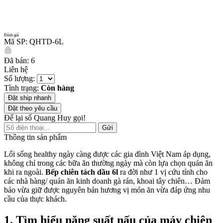
Đánh giá
Mã SP: QHTD-6L
Đã bán: 6
Liên hệ
Số lượng:
Tình trạng:
Còn hàng
Đặt ship nhanh
Đặt theo yêu cầu
Để lại số Quang Huy gọi!
Gửi
Thông tin sản phẩm
Lối sống healthy ngày càng được các gia đình Việt Nam áp dụng,
không chỉ trong các bữa ăn thường ngày mà còn lựa chọn quán ăn
khi ra ngoài.
Bếp chiên tách dầu 6l
ra đời như 1 vị cứu tính cho
các nhà hàng/ quán ăn kinh doanh gà rán, khoai tây chiên… Đảm
bảo vừa giữ được nguyên bản hương vị món ăn vừa đáp ứng nhu
cầu của thực khách.
1. Tìm hiểu năng suất nấu của máy chiên