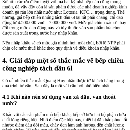
Sở hữu các ưu điểm tuyệt vời mà bất kỳ nhà bếp nào cũng mong
muốn, đã vậy đây còn là sản phẩm được các nhà doanh nghiệp kinh
doanh gà rán lớn nhất nước như: Lotteria, KFC… trọng dụng. Thế
nhưng, giá bếp chiên nhúng tách dầu 6l lại rất phải chăng, chỉ dao
động từ 4.500.000 vnđ – 7.000.000 vnđ. Mức giá chính xác sẽ thay
đổi trong mức dao động này và tùy thuộc vào sản phẩm lựa chọn
được sản xuất trong nước hay nhập khẩu.
Nếu nhập khẩu sẽ có mức giá nhỉnh hơn một chút, bởi lẽ NPP phải
chịu các mức thuế khác theo quy định về điều khoản nhập khẩu.
4. Giải đáp một số thắc mắc về bếp chiên
công nghiệp tách dầu 6l
Có rất nhiều thắc mắc Quang Huy nhận được từ khách hàng trong
quá trình tư vấn,. Sau đây là một vài câu hỏi phổ biến nhất.
4.1 Khi nào nên sử dụng van xả dầu, van thoát
nước?
Khác với các sản phẩm nhà bếp khác, bếp sở hữu hai bộ phận chứa
chất lỏng riêng biệt. Nhờ điểm đặc biệt này, thiết bị đã khắc phục tốt
nhược điểm dầu đổi màu, cháy đen làm ảnh hưởng đến chất lượng