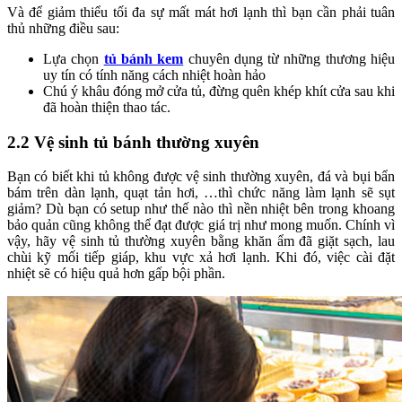
Và để giảm thiểu tối đa sự mất mát hơi lạnh thì bạn cần phải tuân
thủ những điều sau:
Lựa chọn
tủ bánh kem
chuyên dụng từ những thương hiệu
uy tín có tính năng cách nhiệt hoàn hảo
Chú ý khâu đóng mở cửa tủ, đừng quên khép khít cửa sau khi
đã hoàn thiện thao tác.
2.2 Vệ sinh tủ bánh thường xuyên
Bạn có biết khi tủ không được vệ sinh thường xuyên, đá và bụi bẩn
bám trên dàn lạnh, quạt tản hơi, …thì chức năng làm lạnh sẽ sụt
giảm? Dù bạn có setup như thế nào thì nền nhiệt bên trong khoang
bảo quản cũng không thể đạt được giá trị như mong muốn. Chính vì
vậy, hãy vệ sinh tủ thường xuyên bằng khăn ẩm đã giặt sạch, lau
chùi kỹ mối tiếp giáp, khu vực xả hơi lạnh. Khi đó, việc cài đặt
nhiệt sẽ có hiệu quả hơn gấp bội phần.