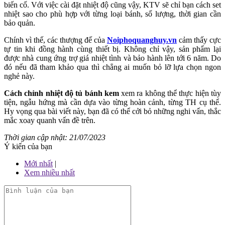
biến cố. Với việc cài đặt nhiệt độ cũng vậy, KTV sẽ chỉ bạn cách set
nhiệt sao cho phù hợp với từng loại bánh, số lượng, thời gian cần
bảo quản.
Chính vì thế, các thượng đế của
Noiphoquanghuy.vn
cảm thấy cực
tự tin khi đồng hành cùng thiết bị. Không chỉ vậy, sản phẩm lại
được nhà cung ứng trợ giá nhiệt tình và bảo hành lên tới 6 năm. Do
đó nếu đã tham khảo qua thì chẳng ai muốn bỏ lỡ lựa chọn ngon
nghẻ này.
Cách chỉnh nhiệt độ tủ bánh kem
xem ra không thể thực hiện tùy
tiện, ngẫu hứng mà cần dựa vào từng hoàn cảnh, từng TH cụ thể.
Hy vọng qua bài viết này, bạn đã có thể cởi bỏ những nghi vấn, thắc
mắc xoay quanh vấn đề trên.
Thời gian cập nhật: 21/07/2023
Ý kiến của bạn
Mới nhất
|
Xem nhiều nhất