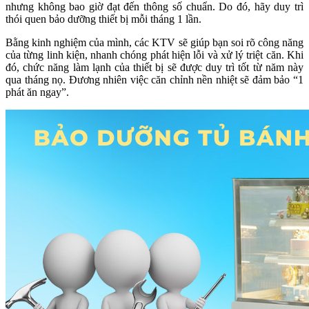
nhưng không bao giờ đạt đến thông số chuẩn. Do đó, hãy duy trì
thói quen bảo dưỡng thiết bị mỗi tháng 1 lần.
Bằng kinh nghiệm của mình, các KTV sẽ giúp bạn soi rõ công năng
của từng linh kiện, nhanh chóng phát hiện lỗi và xử lý triệt căn. Khi
đó, chức năng làm lạnh của thiết bị sẽ được duy trì tốt từ năm này
qua tháng nọ. Đương nhiên việc căn chỉnh nền nhiệt sẽ đảm bảo “1
phát ăn ngay”.