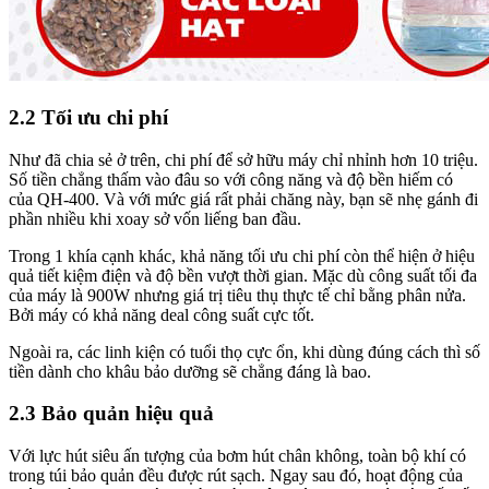
2.2 Tối ưu chi phí
Như đã chia sẻ ở trên, chi phí để sở hữu máy chỉ nhỉnh hơn 10 triệu.
Số tiền chẳng thấm vào đâu so với công năng và độ bền hiếm có
của QH-400. Và với mức giá rất phải chăng này, bạn sẽ nhẹ gánh đi
phần nhiều khi xoay sở vốn liếng ban đầu.
Trong 1 khía cạnh khác, khả năng tối ưu chi phí còn thể hiện ở hiệu
quả tiết kiệm điện và độ bền vượt thời gian. Mặc dù công suất tối đa
của máy là 900W nhưng giá trị tiêu thụ thực tế chỉ bằng phân nửa.
Bởi máy có khả năng deal công suất cực tốt.
Ngoài ra, các linh kiện có tuổi thọ cực ổn, khi dùng đúng cách thì số
tiền dành cho khâu bảo dưỡng sẽ chẳng đáng là bao.
2.3 Bảo quản hiệu quả
Với lực hút siêu ấn tượng của bơm hút chân không, toàn bộ khí có
trong túi bảo quản đều được rút sạch. Ngay sau đó, hoạt động của