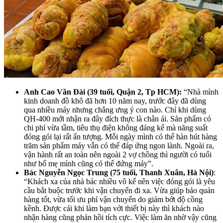
Anh Cao Văn Đài (39 tuổi, Quận 2, Tp HCM):
“Nhà mình
kinh doanh đồ khô đã hơn 10 năm nay, trước đây đã dùng
qua nhiều máy nhưng chẳng ưng ý con nào. Chỉ khi dùng
QH-400 mới nhận ra đây đích thực là chân ái. Sản phẩm có
chi phí vừa tầm, tiêu thụ điện không đáng kể mà năng suất
đóng gói lại rất ấn tượng. Mỗi ngày mình có thể hàn hút hàng
trăm sản phẩm máy vẫn có thể đáp ứng ngon lành. Ngoài ra,
vận hành rất an toàn nên ngoài 2 vợ chồng thì người có tuổi
như bố mẹ mình cũng có thể đứng máy”.
Bác Nguyễn Ngọc Trung (75 tuổi, Thanh Xuân, Hà Nội)
:
“Khách xa của nhà bác nhiều vô kể nên việc đóng gói là yêu
cầu bắt buộc trước khi vận chuyển đi xa. Vừa giúp bảo quản
hàng tốt, vừa tối ưu phí vận chuyển do giảm bớt độ cồng
kềnh. Được cái khi làm bạn với thiết bị này thì khách nào
nhận hàng cũng phản hồi tích cực. Việc làm ăn nhờ vậy cũng