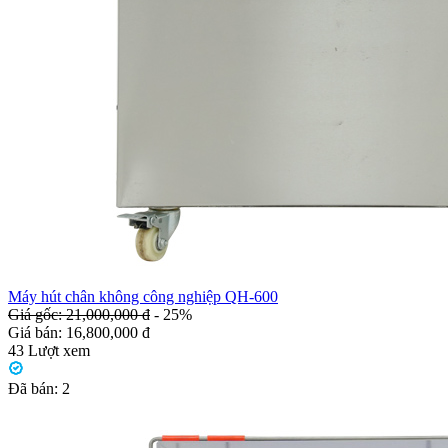
Máy hút chân không công nghiệp QH-600
Giá gốc: 21,000,000 đ
- 25%
Giá bán:
16,800,000 đ
43
Lượt xem
Đã bán:
2