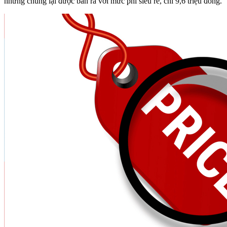
nhưng chúng lại được bán ra với mức phí siêu rẻ, chỉ 9,6 triệu đồng.