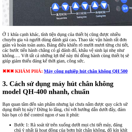
Ở 1 khía cạnh khác, tính tiện dụng của thiết bị cũng được nhiều
chuyên gia và người dùng đánh giá cao
.
Thao tác vận hành rất đơn
giản và hoàn toàn auto
.
Bảng điều khiển rõ mười mươi từng chi tiết,
các bước tiến hành chẳng có gì đánh đố, khâu vệ sinh lại nhẹ như
không…. Với tất cả những lợi thế này thì đồng hành cùng thiết bị sẽ
giúp giảm thiểu đáng kể thời gian, công sức.
✖✖✖ KHÁM PHÁ:
Máy công nghiệp hút chân không QH 500
3. Cách sử dụng máy hút chân không
model QH-400 nhanh, chuẩn
Bạn quan tâm đến sản phẩm nhưng lại chưa nắm được quy cách sử
dụng thiết bị này? Đừng lo lắng, chỉ với hướng dẫn dưới đây, đảm
bảo bạn có thể control ngon ơ sau ít phút:
Bước 1: Rà soát từ trên xuống dưới mọi chi tiết máy, đáng
chú ý nhất là hoạt động của bơm hút chân không, độ kín khít