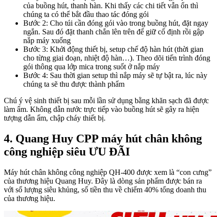
của buồng hút, thanh hàn. Khi thấy các chi tiết vẫn ổn thì
chúng ta có thể bắt đầu thao tác đóng gói
Bước 2: Cho túi cần đóng gói vào trong buồng hút, đặt ngay
ngắn. Sau đó đặt thanh chắn lên trên để giữ cố định rồi gập
nắp máy xuống
Bước 3: Khởi động thiết bị, setup chế độ hàn hút (thời gian
cho từng giai đoạn, nhiệt độ hàn…). Theo dõi tiến trình đóng
gói thông qua lớp mica trong suốt ở nắp máy
Bước 4: Sau thời gian setup thì nắp máy sẽ tự bật ra, lúc này
chúng ta sẽ thu được thành phẩm
Chú ý vệ sinh thiết bị sau mỗi lần sử dụng bằng khăn sạch đã được
làm ẩm. Không dẫn nước trực tiếp vào buồng hút sẽ gây ra hiện
tượng dẫn ẩm, chập cháy thiết bị.
4. Quang Huy CPP máy hút chân không
công nghiệp siêu ƯU ĐÃI
Máy hút chân không công nghiệp QH-400 được xem là “con cưng”
của thương hiệu Quang Huy. Đây là dòng sản phẩm được bán ra
với số lượng siêu khủng, số tiền thu về chiếm 40% tổng doanh thu
của thương hiệu.