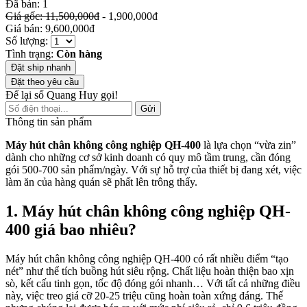
Đã bán: 1
Giá gốc: 11,500,000đ
- 1,900,000đ
Giá bán: 9,600,000đ
Số lượng:
Tình trạng:
Còn hàng
Đặt ship nhanh
Đặt theo yêu cầu
Để lại số Quang Huy gọi!
Gửi
Thông tin sản phẩm
Máy hút chân không công nghiệp QH-400
là lựa chọn “vừa zin”
dành cho những cơ sở kinh doanh có quy mô tầm trung, cần đóng
gói 500-700 sản phẩm/ngày. Với sự hỗ trợ của thiết bị đang xét, việc
làm ăn của hàng quán sẽ phất lên trông thấy.
1. Máy hút chân không công nghiệp QH-
400 giá bao nhiêu?
Máy hút chân không công nghiệp QH-400 có rất nhiều điểm “tạo
nét” như thể tích buồng hút siêu rộng. Chất liệu hoàn thiện bao xịn
sò, kết cấu tinh gọn, tốc độ đóng gói nhanh… Với tất cả những điều
này, việc treo giá cỡ 20-25 triệu cũng hoàn toàn xứng đáng. Thế