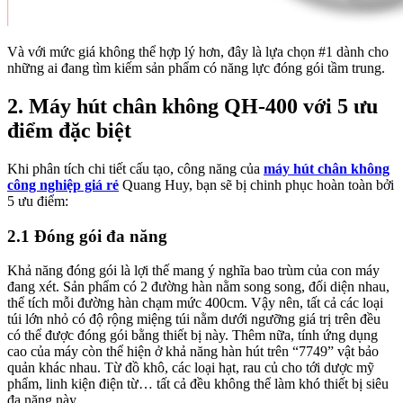
Và với mức giá không thể hợp lý hơn, đây là lựa chọn #1 dành cho
những ai đang tìm kiếm sản phẩm có năng lực đóng gói tầm trung.
2. Máy hút chân không QH-400 với 5 ưu
điểm đặc biệt
Khi phân tích chi tiết cấu tạo, công năng của
máy hút chân không
công nghiệp giá rẻ
Quang Huy, bạn sẽ bị chinh phục hoàn toàn bởi
5 ưu điểm:
2.1 Đóng gói đa năng
Khả năng đóng gói là lợi thế mang ý nghĩa bao trùm của con máy
đang xét. Sản phẩm có 2 đường hàn nằm song song, đối diện nhau,
thể tích mỗi đường hàn chạm mức 400cm. Vậy nên, tất cả các loại
túi lớn nhỏ có độ rộng miệng túi nằm dưới ngưỡng giá trị trên đều
có thể được đóng gói bằng thiết bị này. Thêm nữa, tính ứng dụng
cao của máy còn thể hiện ở khả năng hàn hút trên “7749” vật bảo
quản khác nhau. Từ đồ khô, các loại hạt, rau củ cho tới dược mỹ
phẩm, linh kiện điện từ… tất cả đều không thể làm khó thiết bị siêu
đa năng này.