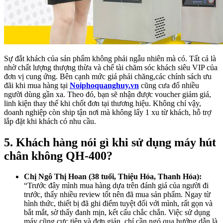
Sự đắt khách của sản phẩm không phải ngẫu nhiên mà có. Tất cả là
nhờ chất lượng thượng thừa và chế tài chăm sóc khách siêu VIP của
đơn vị cung ứng. Bên cạnh mức giá phải chăng,các chính sách ưu
đãi khi mua hàng tại
Noiphoquanghuy.vn
cũng cưa đổ nhiều
người dùng gần xa. Theo đó, bạn sẽ nhận được voucher giảm giá,
linh kiện thay thế khi chốt đơn tại thương hiệu. Không chỉ vậy,
doanh nghiệp còn ship tận nơi mà không lấy 1 xu từ khách, hỗ trợ
lắp đặt khi khách có nhu cầu.
5. Khách hàng nói gì khi sử dụng máy hút
chân không QH-400?
Chị Ngô Thị Hoan (38 tuổi, Thiệu Hóa, Thanh Hóa):
“Trước đây mình mua hàng dựa trên đánh giá của người đi
trước, thấy nhiều review tốt nên đã mua sản phẩm. Ngay từ
hình thức, thiết bị đã ghi điểm tuyệt đối với mình, rất gọn và
bắt mắt, sờ thấy đanh mịn, kết cấu chắc chắn. Việc sử dụng
máy cũng cực tiện và đơn giản, chỉ cần ngó qua hướng dẫn là