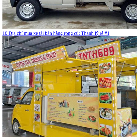
10 Địa chỉ mua xe tải bán hàng rong cũ: Thanh lý rẻ #1