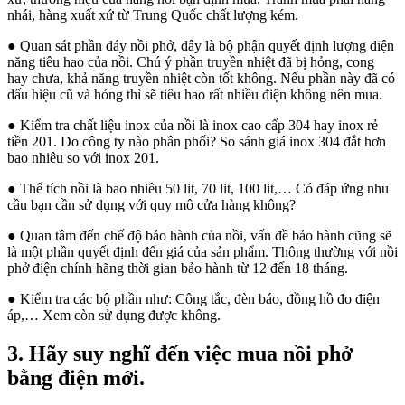
nhái, hàng xuất xứ từ Trung Quốc chất lượng kém.
●
Quan sát phần đáy nồi phở, đây là bộ phận quyết định lượng điện
năng tiêu hao của nồi. Chú ý phần truyền nhiệt đã bị hỏng, cong
hay chưa, khả năng truyền nhiệt còn tốt không. Nếu phần này đã có
dấu hiệu cũ và hỏng thì sẽ tiêu hao rất nhiều điện không nên mua.
●
Kiểm tra chất liệu inox của nồi là inox cao cấp 304 hay inox rẻ
tiền 201. Do công ty nào phân phối? So sánh giá inox 304 đắt hơn
bao nhiêu so với inox 201.
●
Thể tích nồi là bao nhiêu 50 lit, 70 lit, 100 lit,… Có đáp ứng nhu
cầu bạn cần sử dụng với quy mô cửa hàng không?
●
Quan tâm đến chế độ bảo hành của nồi, vấn đề bảo hành cũng sẽ
là một phần quyết định đến giá của sản phẩm. Thông thường với nồi
phở điện chính hãng thời gian bảo hành từ 12 đến 18 tháng.
●
Kiểm tra các bộ phần như: Công tắc, đèn báo, đồng hồ đo điện
áp,… Xem còn sử dụng được không.
3. Hãy suy nghĩ đến việc mua nồi phở
bằng điện mới.