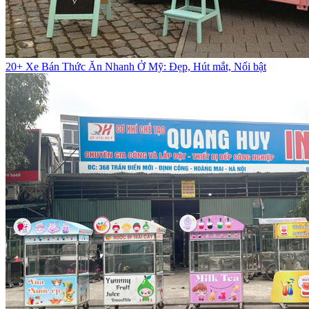
20+ Xe Bán Thức Ăn Nhanh Ở Mỹ: Đẹp, Hút mắt, Nổi bật