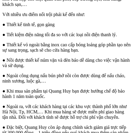
khách sạn,…
Với nhiều ưu điểm nổi trội phải kể đến như:
●
Thiết kế tinh tế, gọn gàng
●
Tiết kiệm điện năng tối đa so với các loại nồi điện thanh lý.
●
Thiết kế vỏ ngoài bằng inox cao cấp bóng loáng góp phần tạo nên
sự sang trọng, sạch sẽ cho cửa hàng bạn.
●
Nồi được thiết kế núm vặn và đèn báo dễ dàng cho việc vận hành
và sử dụng.
●
Ngoài công dụng nấu bún phở nồi còn được dùng để nấu cháo,
ninh xương, luộc gà,…
●
Khi mua sản phẩm tại Quang Huy bạn được hưởng chế độ bảo
hành 1 năm toàn quốc.
●
Ngoài ra, với các khách hàng tại các khu vực thành phố lớn như
Hà Nội, Tp, HCM,… Khi mua hàng sẽ được miễn phí giao hàng
tận nhà. Đối với khách tỉnh sẽ được hỗ trợ chi phí vận chuyển.
●
Đặc biệt, Quang Huy còn áp dụng chính sách giảm giá trực tiếp
từ 300.000 đồng – 1 triệu đồng nếu quý khách mua thêm sản phẩm