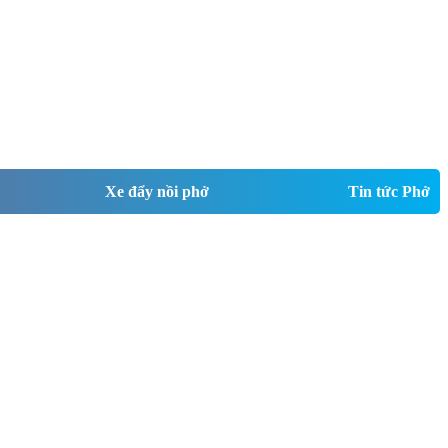
Xe đẩy nồi phở
Tin tức Phở