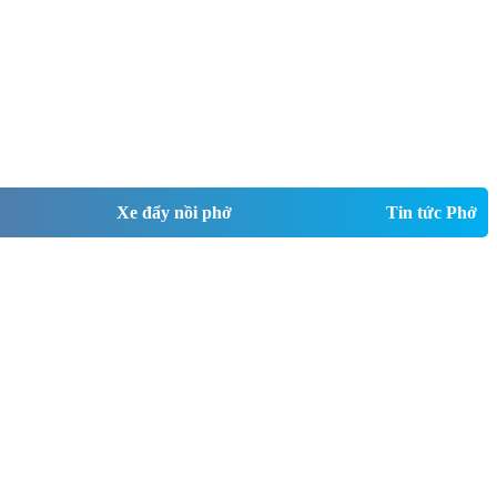
Xe đẩy nồi phở
Tin tức Phở