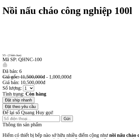
Nồi nấu cháo công nghiệp 100l
5/5 - (2 bình chọn)
Mã SP: QHNC-100
Đã bán: 6
Giá gốc: 11,500,000đ
- 1,000,000đ
Giá bán: 10,500,000đ
Số lượng:
Tình trạng:
Còn hàng
Đặt ship nhanh
Đặt theo yêu cầu
Để lại số Quang Huy gọi!
Gửi
Thông tin sản phẩm
Hiếm có thiết bị bếp nào sở hữu nhiều điểm cộng như
nồi nấu cháo 