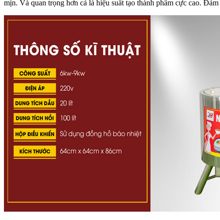
mịn. Và quan trọng hơn cả là hiệu suất tạo thành phẩm cực cao. Đảm 