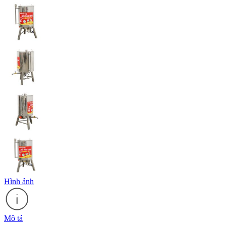
Hình ảnh
Mô tả