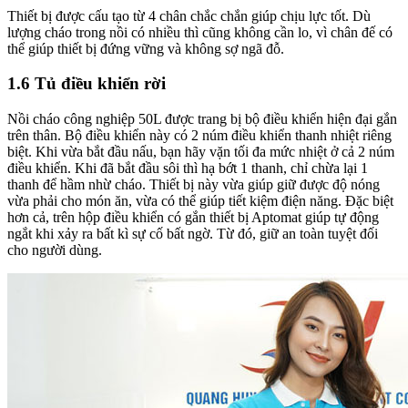
Thiết bị được cấu tạo từ 4 chân chắc chắn giúp chịu lực tốt. Dù
lượng cháo trong nồi có nhiều thì cũng không cần lo, vì chân đế có
thể giúp thiết bị đứng vững và không sợ ngã đỗ.
1.6 Tủ điều khiển rời
Nồi cháo công nghiệp 50L
được trang bị bộ điều khiển hiện đại gắn
trên thân. Bộ điều khiển này có 2 núm điều khiển thanh nhiệt riêng
biệt. Khi vừa bắt đầu nấu, bạn hãy vặn tối đa mức nhiệt ở cả 2 núm
điều khiển. Khi đã bắt đầu sôi thì hạ bớt 1 thanh, chỉ chừa lại 1
thanh để hầm nhừ cháo. Thiết bị này vừa giúp giữ được độ nóng
vừa phải cho món ăn, vừa có thể giúp tiết kiệm điện năng. Đặc biệt
hơn cả, trên hộp điều khiển có gắn thiết bị Aptomat giúp tự động
ngắt khi xảy ra bất kì sự cố bất ngờ. Từ đó, giữ an toàn tuyệt đối
cho người dùng.