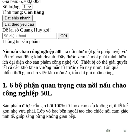
Giá bán: 6,700,000đ
Số lượng:
Tình trạng:
Còn hàng
Đặt ship nhanh
Đặt theo yêu cầu
Để lại số Quang Huy gọi!
Gửi
Thông tin sản phẩm
Nồi nấu cháo công nghiệp 50L
ra đời như một giải pháp tuyệt vời
hỗ trợ hoạt động kinh doanh. Đây được xem là một phát minh hữu
ích đại diện cho sản phẩm công nghệ 4.0. Thiết bị có thể giải quyết
tất cả các khó khăn vướng mắc từ trước đến nay như: Tốn quá
nhiều thời gian cho việc làm món ăn, tốn chi phí nhân công,
1. 6 bộ phận quan trọng của nồi nấu cháo
công nghiệp 50L
Sản phẩm được cấu tạo bởi 100% từ inox cao cấp không rỉ, thiết kế
gọn nhẹ vừa phải. Lớp vỏ bạc bên ngoài tạo cho chiếc nồi cảm giác
tinh tế, giúp sáng bừng không gian bếp.