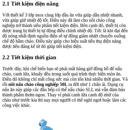
2.1 Tiết kiệm điện năng
Với thiết kế 3 lớp inox cùng lớp dầu ăn vừa giúp dẫn nhiệt nhanh,
vừa giúp giữ nhiệt độ tốt. Điều này đã làm cho nồi cháo công
nghiệp trở thành siêu phẩm tiết kiệm điện
. Bên cạnh đó, thiết bị còn
được trang bị thiết bị tự động điều chỉnh nhiệt độ. Tức là khi đạt đến
độ nóng nhất định nguồn điện sẽ tự động giảm nhiệt chuyển xuống
chế độ hầm cháo. Điều này giúp cho hiệu suất tiêu thụ điện năng
được tiêu đáng kể từ đó giúp tiết kiệm điện.
2.2 Tiết kiệm thời gian
Trước đây, khi chế biến bạn sẽ phải mất hàng giờ đồng hồ để nấu
cháo, canh lửa, khuấy đều trong suốt quá trình thực hiện món ăn.
Điều đó không chỉ mất công sức mà còn tốn khá nhiều thời gian. Và
rồi
nồi nấu cháo công nghiệp 50L
ra đời như 1 chân ái. Dụng cụ
nấu ăn này giúp các đầu bếp có thể nấu cháo SLL mà vẫn đảm báo
thành phẩm thơm ngon. Thay vì phải canh lửa canh độ nhừ của
cháo như trước kia thì nay mọi người có thể nghỉ ngơi hoặc làm các
công việc khác.