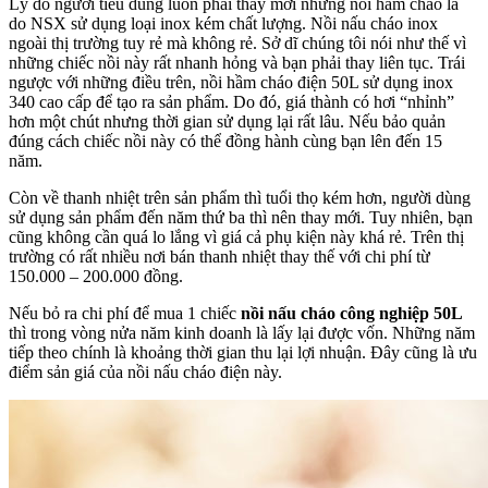
Lý do người tiêu dùng luôn phải thay mới những nồi hầm cháo là
do NSX sử dụng loại inox kém chất lượng. Nồi nấu cháo inox
ngoài thị trường tuy rẻ mà không rẻ. Sở dĩ chúng tôi nói như thế vì
những chiếc nồi này rất nhanh hỏng và bạn phải thay liên tục. Trái
ngược với những điều trên, nồi hầm cháo điện 50L sử dụng inox
340 cao cấp để tạo ra sản phẩm. Do đó, giá thành có hơi “nhỉnh”
hơn một chút nhưng thời gian sử dụng lại rất lâu. Nếu bảo quản
đúng cách chiếc nồi này có thể đồng hành cùng bạn lên đến 15
năm.
Còn về thanh nhiệt trên sản phẩm thì tuổi thọ kém hơn, người dùng
sử dụng sản phẩm đến năm thứ ba thì nên thay mới. Tuy nhiên, bạn
cũng không cần quá lo lắng vì giá cả phụ kiện này khá rẻ. Trên thị
trường có rất nhiều nơi bán thanh nhiệt thay thế với chi phí từ
150.000 – 200.000 đồng.
Nếu bỏ ra chi phí để mua 1 chiếc
nồi nấu cháo công nghiệp 50L
thì trong vòng nửa năm kinh doanh là lấy lại được vốn. Những năm
tiếp theo chính là khoảng thời gian thu lại lợi nhuận. Đây cũng là ưu
điểm sản giá của nồi nấu cháo điện này.