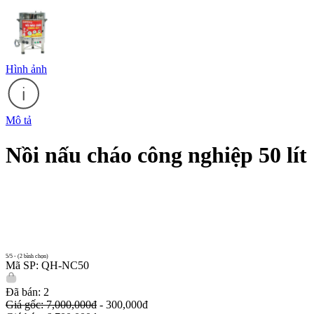
Hình ảnh
Mô tả
Nồi nấu cháo công nghiệp 50 lít
5/5 - (2 bình chọn)
Mã SP: QH-NC50
Đã bán: 2
Giá gốc: 7,000,000đ
- 300,000đ