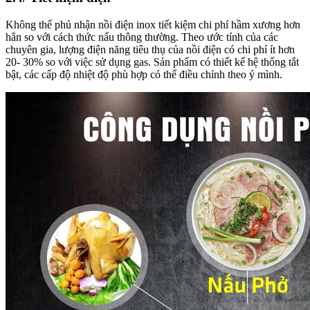
Không thể phủ nhận nồi điện inox tiết kiệm chi phí hầm xương hơn
hẳn so với cách thức nấu thông thường. Theo ước tính của các
chuyên gia, lượng điện năng tiêu thụ của nồi điện có chi phí ít hơn
20- 30% so với việc sử dụng gas. Sản phẩm có thiết kế hệ thống tắt
bật, các cấp độ nhiệt độ phù hợp có thể điều chỉnh theo ý mình.