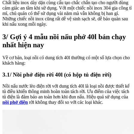
Chất liệu inox dày dặn cùng cấu tạo chắc chắn tạo cho người dùng
cảm giác an tâm khi sử dụng. Với một chiếc nồi inox 304 gia công tỉ
mỉ, chủ quán có thể sử dụng vài năm mà vẫn không bị han gỉ.
Những chiếc nồi inox cũng rất dễ vệ sinh sạch sẽ, dễ bảo quản sau
khi nấu xong mỗi ngày.
3/ Gợi ý 4 mẫu nồi nấu phở 40l bán chạy
nhất hiện nay
Về cơ bản, loại nồi có dung tích 40l thường có một số lựa chọn cho
khách hàng:
3.1/ Nồi phở điện rời 40l (có hộp tủ điện rời)
Nồi nấu nước lèo điện rời với dung tích 40l là loại nồi được thiết kế
tủ điều khiển thông minh hoàn toàn tách rời. Ưu điểm của việc tách
tủ điện là đảm bảo an toàn hơn khi đun nấu. Hiệu quả sử dụng của
nồi phở điện
rời không thay đổi so với các loại khác.