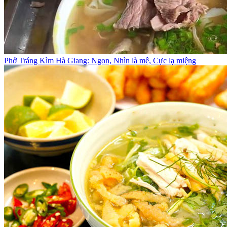
Phở Tráng Kìm Hà Giang: Ngon, Nhìn là mê, Cực lạ miệng