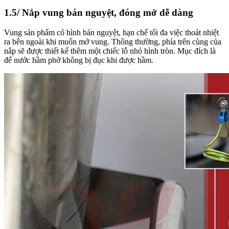
1.5/ Nắp vung bán nguyệt, đóng mở dễ dàng
Vung sản phẩm có hình bán nguyệt, hạn chế tối đa việc thoát nhiệt
ra bên ngoài khi muốn mở vung. Thông thường, phía trên cùng của
nắp sẽ được thiết kế thêm một chiếc lỗ nhỏ hình tròn. Mục đích là
để nước hầm phở không bị đục khi được hầm.