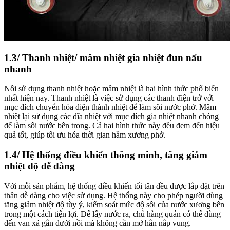
1.3/ Thanh nhiệt/ mâm nhiệt gia nhiệt đun nấu
nhanh
Nồi sử dụng thanh nhiệt hoặc mâm nhiệt là hai hình thức phổ biến
nhất hiện nay. Thanh nhiệt là việc sử dụng các thanh điện trở với
mục đích chuyển hóa điện thành nhiệt để làm sôi nước phở. Mâm
nhiệt lại sử dụng các đĩa nhiệt với mục đích gia nhiệt nhanh chóng
để làm sôi nước bên trong. Cả hai hình thức này đều đem đến hiệu
quả tốt, giúp tối ưu hóa thời gian hầm xương phở.
1.4/ Hệ thống điều khiển thông minh, tăng giảm
nhiệt độ dễ dàng
Với mỗi sản phẩm, hệ thống điều khiển tối tân đều được lắp đặt trên
thân dễ dàng cho việc sử dụng. Hệ thống này cho phép người dùng
tăng giảm nhiệt độ tùy ý, kiểm soát mức độ sôi của nước xương bên
trong một cách tiện lợi. Để lấy nước ra, chủ hàng quán có thể dùng
đến van xả gắn dưới nồi mà không cần mở hẳn nắp vung.