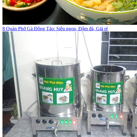
8 Quán Phở Gà Đông Tảo: Siêu ngon, Đậm đà, Giá rẻ