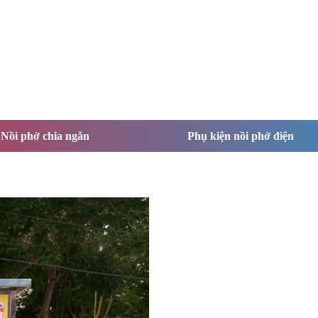
Nồi phở chia ngăn
Phụ kiện nồi phở điện