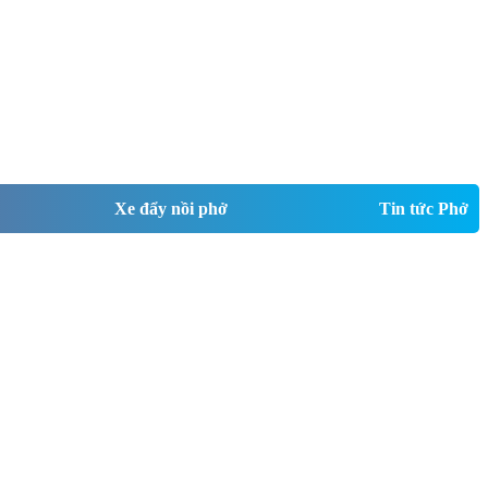
Xe đẩy nồi phở
Tin tức Phở