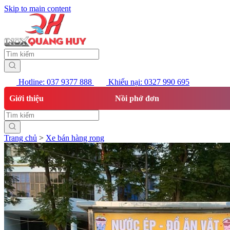
Skip to main content
Hotline: 037 9377 888
Khiếu nại: 0327 990 695
Giới thiệu
Nồi phở đơn
Trang chủ
>
Xe bán hàng rong