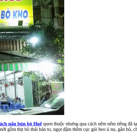
ách nấu bún bò Huế
quen thuộc nhưng qua cách nêm nếm riêng đã tạ
mới gồm thịt bò thái bản to, ngọt đậm thêm cục giò heo ú nu, gân bò, 