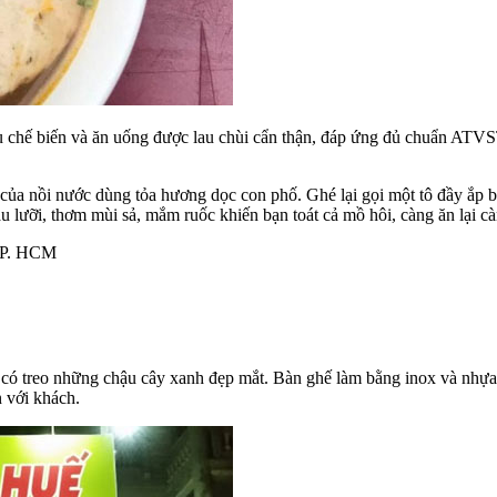
cụ chế biến và ăn uống được lau chùi cẩn thận, đáp ứng đủ chuẩn AT
ủa nồi nước dùng tỏa hương dọc con phố. Ghé lại gọi một tô đầy ắp bú
 lưỡi, thơm mùi sả, mắm ruốc khiến bạn toát cả mồ hôi, càng ăn lại c
 TP. HCM
ên có treo những chậu cây xanh đẹp mắt. Bàn ghế làm bằng inox và nhự
n với khách.