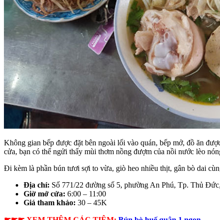
Không gian bếp được đặt bên ngoài lối vào quán, bếp mở, đồ ăn được
cửa, bạn có thể ngửi thấy mùi thơm nồng đượm của nồi nước lèo nóng 
Đi kèm là phần bún tươi sợi to vừa, giò heo nhiều thịt, gân bò dai 
Địa chỉ:
Số 771/22 đường số 5, phường An Phú, Tp. Thủ Đứ
Giờ mở cửa:
6:00 – 11:00
Giá tham khảo:
30 – 45K
☛☛☛ XEM THÊM CÁC TIỆM:
Bún bò huế quận 1 ngon