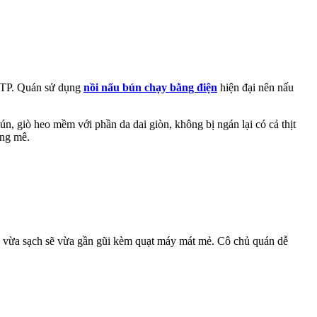
VSTP. Quán sử dụng
nồi nấu bún chạy bằng điện
hiện đại nên nấu
n, giò heo mềm với phần da dai giòn, không bị ngán lại có cả thịt
àng mê.
a vừa sạch sẽ vừa gần gũi kèm quạt máy mát mẻ. Cô chủ quán dễ