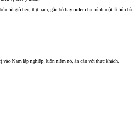
bún bò giò heo, thịt nạm, gân bò hay order cho mình một tô bún bò
ị vào Nam lập nghiệp, luôn niềm nở, ân cần với thực khách.