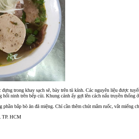
 đựng trong khay sạch sẽ, bày trên tủ kính. Các nguyên liệu được tuy
hổi ninh trên bếp củi. Khung cảnh ấy gợi lên cách nấu truyền thống ở
cùng phần bắp bò ăn đã miệng. Chỉ cần thêm chút mắm ruốc, vắt miếng ch
c, TP. HCM