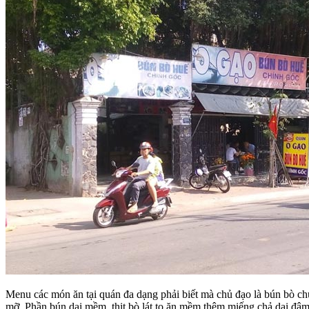
Menu các món ăn tại quán đa dạng phải biết mà chủ đạo là bún bò c
mỡ. Phần bún dai mềm, thịt bò lát to ăn mềm thêm miếng chả dai đậm đà