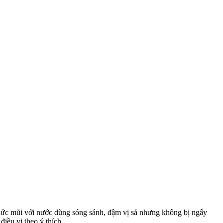
 nức mũi với nước dùng sóng sánh, đậm vị sả nhưng không bị ngấy
điều vị theo ý thích.