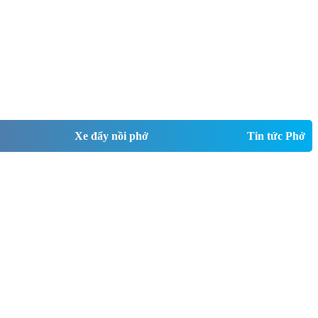
Xe đẩy nồi phở
Tin tức Phở