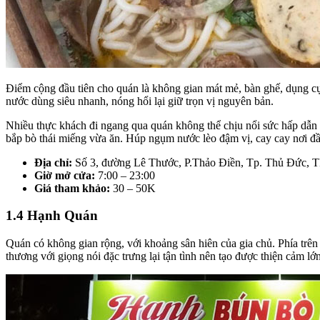
Điểm cộng đầu tiên cho quán là không gian mát mẻ, bàn ghế, dụng 
nước dùng siêu nhanh, nóng hổi lại giữ trọn vị nguyên bản.
Nhiều thực khách đi ngang qua quán không thể chịu nổi sức hấp dẫn c
bắp bò thái miếng vừa ăn. Húp ngụm nước lèo đậm vị, cay cay nơi đầu
Địa chỉ:
Số 3, đường Lê Thước, P.Thảo Điền, Tp. Thủ Đức,
Giờ mở cửa:
7:00 – 23:00
Giá tham khảo:
30 – 50K
1.4 Hạnh Quán
Quán có không gian rộng, với khoảng sân hiên của gia chủ. Phía tr
thương với giọng nói đặc trưng lại tận tình nên tạo được thiện cảm lớ