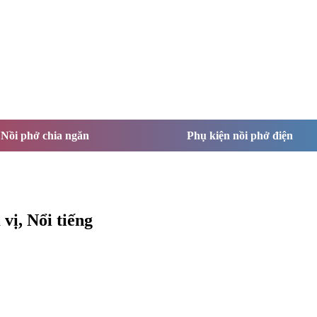
Nồi phở chia ngăn
Phụ kiện nồi phở điện
ị, Nổi tiếng