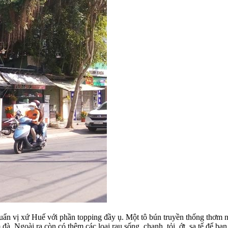
huẩn vị xứ Huế với phần topping đầy ụ. Một tô bún truyền thống thơm
. Ngoài ra còn có thêm các loại rau sống, chanh, tỏi, ớt, sa tế để bạn 