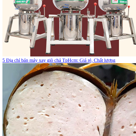
5 Địa chỉ bán máy xay giò chả TpHcm: Giá rẻ, Chất lượng