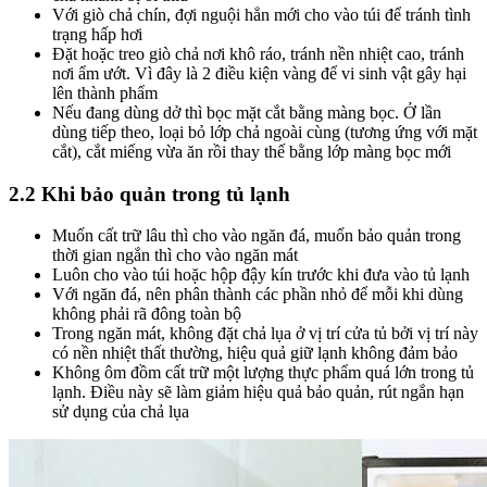
Với giò chả chín, đợi nguội hẳn mới cho vào túi để tránh tình
trạng hấp hơi
Đặt hoặc treo giò chả nơi khô ráo, tránh nền nhiệt cao, tránh
nơi ẩm ướt. Vì đây là 2 điều kiện vàng để vi sinh vật gây hại
lên thành phẩm
Nếu đang dùng dở thì bọc mặt cắt bằng màng bọc. Ở lần
dùng tiếp theo, loại bỏ lớp chả ngoài cùng (tương ứng với mặt
cắt), cắt miếng vừa ăn rồi thay thế bằng lớp màng bọc mới
2.2 Khi bảo quản trong tủ lạnh
Muốn cất trữ lâu thì cho vào ngăn đá, muốn bảo quản trong
thời gian ngắn thì cho vào ngăn mát
Luôn cho vào túi hoặc hộp đậy kín trước khi đưa vào tủ lạnh
Với ngăn đá, nên phân thành các phần nhỏ để mỗi khi dùng
không phải rã đông toàn bộ
Trong ngăn mát, không đặt chả lụa ở vị trí cửa tủ bởi vị trí này
có nền nhiệt thất thường, hiệu quả giữ lạnh không đảm bảo
Không ôm đồm cất trữ một lượng thực phẩm quá lớn trong tủ
lạnh. Điều này sẽ làm giảm hiệu quả bảo quản, rút ngắn hạn
sử dụng của chả lụa