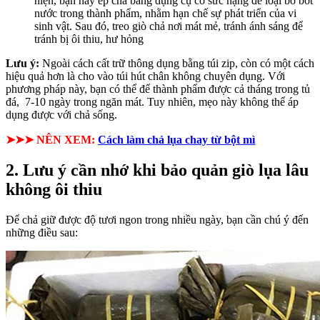
hiện, bạn hãy ép chả bằng dụng cụ có sức nặng để loại bỏ bớt
nước trong thành phẩm, nhằm hạn chế sự phát triển của vi
sinh vật. Sau đó, treo giò chả nơi mát mẻ, tránh ánh sáng để
tránh bị ôi thiu, hư hỏng
Lưu ý:
Ngoài cách cất trữ thông dụng bằng túi zip, còn có một cách
hiệu quả hơn là cho vào túi hút chân không chuyên dụng. Với
phương pháp này, bạn có thể để thành phẩm được cả tháng trong tủ
đá, 7-10 ngày trong ngăn mát. Tuy nhiên, mẹo này không thể áp
dụng được với chả sống.
➤➤➤ NÊN XEM:
Cách làm chả lụa chay từ bột mì
2. Lưu ý cần nhớ khi bảo quản giò lụa lâu
không ôi thiu
Để chả giữ được độ tươi ngon trong nhiều ngày, bạn cần chú ý đến
những điều sau: