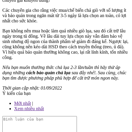
chuyên gia khuyên dùng?
Các chuyên gia cho rằng việc mua/chế biến chả giò với số lượng ít
và bảo quản trong ngăn mát từ 3-5 ngày là lựa chọn an toàn, có lợi
nhất cho sức khỏe.
Bạn không nên mua hoặc làm quá nhiều giò lụa, sau đó cất trữ lâu
ngày trong tủ đông. Về lâu dài tuy lựa chọn này vẫn đảm bảo vệ
sinh nhưng độ ngon của thành phẩm sẽ giảm đi đáng kể. Ngược lại,
cũng không nên kéo dài HSD theo cách truyền thống (treo, ủ đá).
Vì hiệu quả bảo quản thường không cao, lại rất lỉnh kỉnh, tốn nhiều
công.
Nếu bạn muốn thưởng thức chả lụa 2-3 lần/tuần thì hãy thử áp
dụng những
cách bảo quản chả lụa
sau đây nhé!. Sau cùng, chúc
bạn tìm được phương pháp phù hợp để cất trữ món ngon này.
Thời gian cập nhật: 01/09/2022
Ý kiến của bạn
Mới nhất
|
Xem nhiều nhất