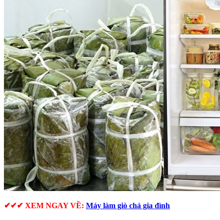
✔✔✔ XEM NGAY VỀ:
Máy làm giò chả gia đình