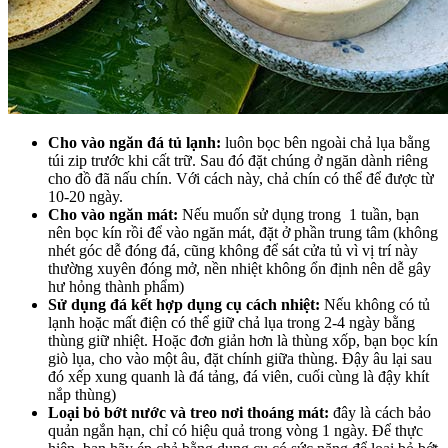
Cho vào ngăn đá tủ lạnh:
luôn bọc bên ngoài chả lụa bằng
túi zip trước khi cất trữ. Sau đó đặt chúng ở ngăn dành riêng
cho đồ đã nấu chín. Với cách này, chả chín có thể để được từ
10-20 ngày.
Cho vào ngăn mát:
Nếu muốn sử dụng trong 1 tuần, bạn
nên bọc kín rồi để vào ngăn mát, đặt ở phần trung tâm (không
nhét góc dễ đóng đá, cũng không để sát cửa tủ vì vị trí này
thường xuyên đóng mở, nền nhiệt không ổn định nên dễ gây
hư hỏng thành phẩm)
Sử dụng đá kết hợp dụng cụ cách nhiệt:
Nếu
không có tủ
lạnh hoặc mất điện có thể giữ chả lụa trong 2-4 ngày bằng
thùng giữ nhiệt. Hoặc đơn giản hơn là thùng xốp, bạn bọc kín
giò lụa, cho vào một âu, đặt chính giữa thùng. Đậy âu lại sau
đó xếp xung quanh là đá tảng, đá viên, cuối cùng là đậy khít
nắp thùng)
Loại bỏ bớt nước và treo nơi thoáng mát:
đây là cách bảo
quản ngắn hạn, chỉ có hiệu quả trong vòng 1 ngày. Để thực