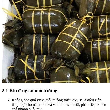
2.1 Khi ở ngoài môi trường
Không bọc quá kỹ vì môi trường thiếu oxy sẽ là điều kiện
thuận lợi cho nấm mốc và vi khuẩn sinh sôi, phát triển, khiến
chả nhanh bị ôi thiu