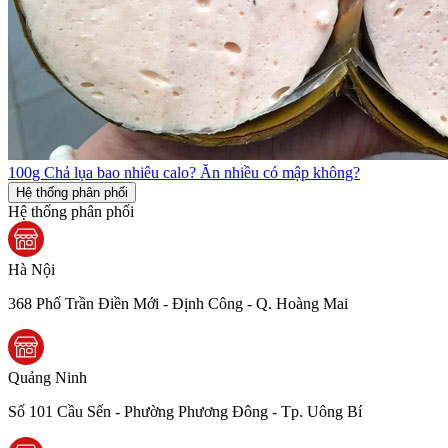
100g Chả lụa bao nhiêu calo? Ăn nhiều có mập không?
Hệ thống phân phối
Hệ thống phân phối
Hà Nội
368 Phố Trần Điền Mới - Định Công - Q. Hoàng Mai
Quảng Ninh
Số 101 Cầu Sến - Phường Phương Đông - Tp. Uông Bí