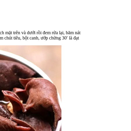
h mặt trên và dưới rồi đem rửa lại, băm nát
 chút tiêu, bột canh, ướp chừng 30′ là đạt