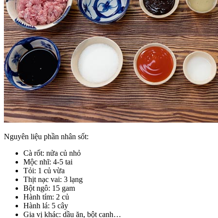
Nguyên liệu phần nhân sốt:
Cà rốt: nửa củ nhỏ
Mộc nhĩ: 4-5 tai
Tỏi: 1 củ vừa
Thịt nạc vai: 3 lạng
Bột ngô: 15 gam
Hành tím: 2 củ
Hành lá: 5 cây
Gia vị khác: dầu ăn, bột canh…