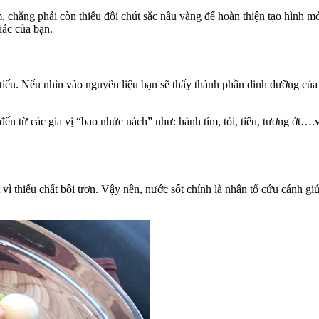
m, chẳng phải còn thiếu đôi chút sắc nâu vàng để hoàn thiện tạo hình 
iác của bạn.
tiếu. Nếu nhìn vào nguyên liệu bạn sẽ thấy thành phần dinh dưỡng của
u đến từ các gia vị “bao nhức nách” như: hành tím, tỏi, tiêu, tương ớt
ì thiếu chất bôi trơn. Vậy nên, nước sốt chính là nhân tố cứu cánh giú