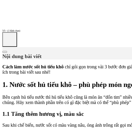
5/5 - (1 bình chọn)
Nội dung bài viết
Cách làm nước sốt hủ tiếu khô
chỉ gói gọn trong vài 3 bước đơn gi
ích trong bài viết sau nhé!
1. Nước sốt hủ tiếu khô – phù phép món ngo
Bên cạnh hủ tiếu nước thì hủ tiếu khô cũng là món ăn “đốn tim” nhiề
chúng. Hãy xem thành phần trên có gì đặc biệt mà có thể “phù phép”
1.1 Tăng thêm hương vị, màu sắc
Sau khi chế biến, nước sốt có màu vàng nâu, óng ánh trông rất gọi mờ