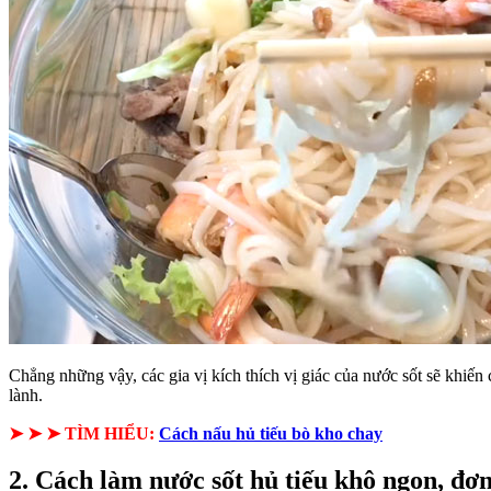
Chẳng những vậy, các gia vị kích thích vị giác của nước sốt sẽ khi
lành.
➤ ➤ ➤ TÌM HIỂU:
Cách nấu hủ tiếu bò kho chay
2. Cách làm nước sốt hủ tiếu khô ngon, đơn 