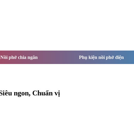
Nồi phở chia ngăn
Phụ kiện nồi phở điện
iêu ngon, Chuẩn vị