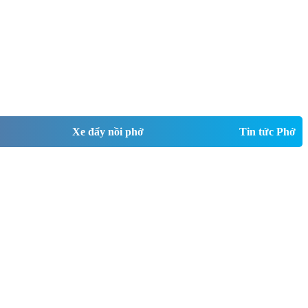
Xe đẩy nồi phở
Tin tức Phở