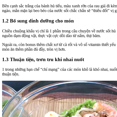
Bên cạnh sắc trắng của bánh hủ tiếu, màu xanh rờn của rau giá đi kè
ngào, mằn mặn lại beo béo của nước sốt chắc chắn sẽ “thiêu đốt” vị g
1.2 Bổ sung dinh dưỡng cho món
Chiều chuộng khẩu vị chỉ là 1 phần trong câu chuyện về nước sốt hủ 
nguồn đạm động vật, thực vật cực dồi dào từ nấm, thịt băm.
Ngoài ra, còn bonus thêm chất xơ từ cà rốt và vô số vitamin thiết yế
món ăn thêm phần đủ đầy, tròn vị hơn.
1.3 Thuận tiện, trơn tru khi nhai nuốt
1 trong những hạn chế “chí mạng” của các món khô là khó nhai, nuốt v
thuận tiện.