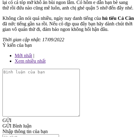
lại có cả tóp mỡ khô ăn bùi ngon lắm. Có hôm e dẫn bạn bè sang
thử rồi đứa nào cũng mê luôn, anh chị ghé quận 5 nhớ đến đây nhé.
Không cần nói quá nhiều, ngày nay danh tiếng của
hủ tiếu Cả Cần
đã nức tiếng gần xa rồi. Nếu có dịp qua đây bạn hãy dành chút thời
gian vô quán thử đi, đảm bảo ngon không hối hận đâu.
Thời gian cập nhật: 17/09/2022
Ý kiến của bạn
Mới nhất
|
Xem nhiều nhất
GỬI
GỬI Bình luận
Nhập thông tin của bạn