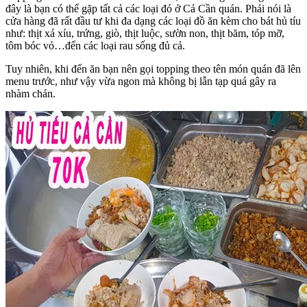
đây là bạn có thể gặp tất cả các loại đó ở Cả Cần quán. Phải nói là
cửa hàng đã rất đầu tư khi đa dạng các loại đồ ăn kèm cho bát hủ tíu
như: thịt xá xíu, trứng, giò, thịt luộc, sườn non, thịt băm, tóp mỡ,
tôm bóc vỏ…đến các loại rau sống đủ cả.
Tuy nhiên, khi đến ăn bạn nên gọi topping theo tên món quán đã lên
menu trước, như vậy vừa ngon mà không bị lẫn tạp quá gây ra
nhàm chán.