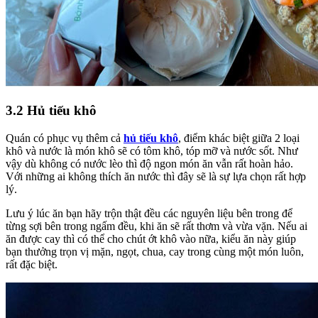
3.2 Hủ tiếu khô
Quán có phục vụ thêm cả
hủ tiếu khô
, điểm khác biệt giữa 2 loại
khô và nước là món khô sẽ có tôm khô, tóp mỡ và nước sốt. Như
vậy dù không có nước lèo thì độ ngon món ăn vẫn rất hoàn hảo.
Với những ai không thích ăn nước thì đây sẽ là sự lựa chọn rất hợp
lý.
Lưu ý lúc ăn bạn hãy trộn thật đều các nguyên liệu bên trong để
từng sợi bên trong ngấm đều, khi ăn sẽ rất thơm và vừa vặn. Nếu ai
ăn được cay thì có thể cho chút ớt khô vào nữa, kiểu ăn này giúp
bạn thưởng trọn vị mặn, ngọt, chua, cay trong cùng một món luôn,
rất đặc biệt.