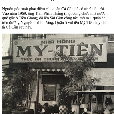
Nguồn gốc xuất phát điểm của quán Cả Cần đã có từ rất lâu rồi.
Vào năm 1969, ông Trần Phần Thắng (một công chức nhà nước
quê gốc ở Tiền Giang) đã lên Sài Gòn công tác, mở ra 1 quán ăn
trên đường Nguyễn Tri Phương, Quận 5 với tên Mỹ Tiên hay chính
là Cả Cần sau này.