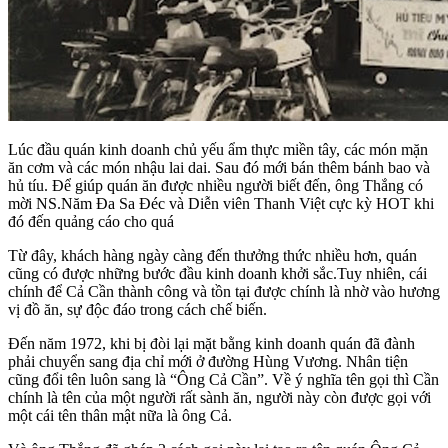
Lúc đầu quán kinh doanh chủ yếu ẩm thực miền tây, các món mặn
ăn cơm và các món nhậu lai dai. Sau đó mới bán thêm bánh bao và
hủ tíu. Để giúp quán ăn được nhiều người biết đến, ông Thắng có
mời NS.Năm Đa Sa Đéc và Diễn viên Thanh Việt cực kỳ HOT khi
đó đến quảng cáo cho quá
Từ đây, khách hàng ngày càng đến thưởng thức nhiều hơn, quán
cũng có được những bước đầu kinh doanh khởi sắc.Tuy nhiên, cái
chính để Cả Cần thành công và tồn tại được chính là nhờ vào hương
vị đồ ăn, sự độc đáo trong cách chế biến.
Đến năm 1972, khi bị đòi lại mặt bằng kinh doanh quán đã đành
phải chuyển sang địa chỉ mới ở đường Hùng Vương. Nhân tiện
cũng đổi tên luôn sang là “Ông Cả Cần”. Về ý nghĩa tên gọi thì Cần
chính là tên của một người rất sành ăn, người này còn được gọi với
một cái tên thân mật nữa là ông Cả.