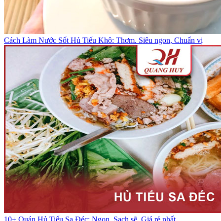
Cách Làm Nước Sốt Hủ Tiếu Khô: Thơm. Siêu ngon, Chuẩn vị
10+ Quán Hủ Tiếu Sa Đéc: Ngon, Sạch sẽ, Giá rẻ nhất