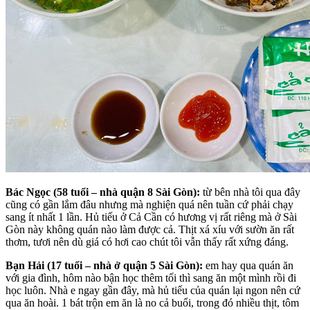
Bác Ngọc (58 tuổi – nhà quận 8 Sài Gòn):
từ bên nhà tôi qua đây
cũng có gần lắm đâu nhưng mà nghiện quá nên tuần cứ phải chạy
sang ít nhất 1 lần. Hủ tiếu ở Cả Cần có hương vị rất riêng mà ở Sài
Gòn này không quán nào làm được cả.
Thịt xá xíu với sườn ăn rất
thơm, tươi nên dù giá có hơi cao chút tôi vẫn thấy rất xứng đáng.
Bạn Hải (17 tuổi – nhà ở quận 5 Sài Gòn):
em hay qua quán ăn
với gia đình, hôm nào bận học thêm tối thì sang ăn một mình rồi đi
học luôn. Nhà e ngay gần đây, mà hủ tiếu của quán lại ngon nên cứ
qua ăn hoài. 1 bát trộn em ăn là no cả buổi, trong đó nhiều thịt, tôm