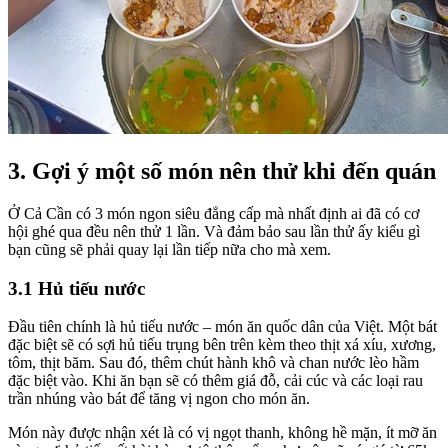
3. Gợi ý một số món nên thử khi đến quán
Ở Cả Cần có 3 món ngon siêu đẳng cấp mà nhất định ai đã có cơ
hội ghé qua đều nên thử 1 lần. Và đảm bảo sau lần thử ấy kiểu gì
bạn cũng sẽ phải quay lại lần tiếp nữa cho mà xem.
3.1 Hủ tiếu nước
Đầu tiên chính là hủ tiếu nước – món ăn quốc dân của Việt. Một bát
đặc biệt sẽ có sợi hủ tiếu trụng bên trên kèm theo thịt xá xíu, xương,
tôm, thịt băm. Sau đó, thêm chút hành khô và chan nước lèo hầm
đặc biệt vào. Khi ăn bạn sẽ có thêm giá đỗ, cải cúc và các loại rau
trần nhúng vào bát để tăng vị ngon cho món ăn.
Món này được nhận xét là có vị ngọt thanh, không hề mặn, ít mỡ ăn