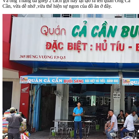
Và ông Thắng đã ghép 2 cách gọi này lại tạo ra tên quán Ông Cả
Cần, vừa dễ nhớ ,vừa thể hiện sự ngon của đồ ăn ở đây.