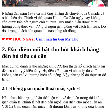
Nhưng đến năm 1979 cả nhà ông Thắng đã chuyển qua Canada và
ở hẳn bên đó. Chính vì thế, quán Hủ tíu Cả Cần ngày nay không
còn được bán bởi người chủ cũ nữa. Tuy nhiên, vẫn được thừa
hưởng công thức và hương vị ngon gần giống với cách làm xưa. Do
đó, lượng khách đến quán lúc nào cũng rất đông.
☛☛☛ HỌC NGAY:
Cách nấu hủ tiếu Mỹ Tho
2. Đặc điểm nổi bật thu hút khách hàng
đến hủ tiếu cả cần
Mặc dù nổi danh là thế nhưng khi được hỏi thì đa số khách hàng lại
đều có chung ý kiến rằng: Họ đến với quán vì nhiều lý do chứ
không hẳn chỉ vì thương hiệu nổi tiếng. Vậy những lý do thực sự đó
là gì?
2.1 Không gian quán thoải mái, sạch sẽ
Nếu như chất lượng đồ ăn thể hiện cho vẻ đẹp bên trong thì không
gian quán lại chính là nét đẹp bên ngoài đại diện cho một quán ăn.
Với Cả Cần, quán nằm ngay mặt đường lớn. Tuy không quá khang