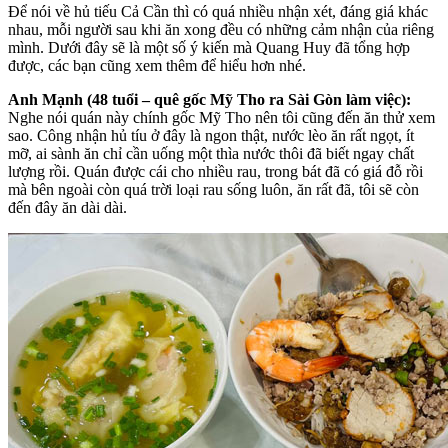
Để nói về hủ tiếu Cả Cần thì có quá nhiều nhận xét, đáng giá khác
nhau, mỗi người sau khi ăn xong đều có những cảm nhận của riêng
mình. Dưới đây sẽ là một số ý kiến mà Quang Huy đã tổng hợp
được, các bạn cũng xem thêm để hiểu hơn nhé.
Anh Mạnh (48 tuổi – quê gốc Mỹ Tho ra Sài Gòn làm việc):
N
ghe nói quán này chính gốc Mỹ Tho nên tôi cũng đến ăn thử xem
sao. Công nhận hủ tíu ở đây là ngon thật, nước lèo ăn rất ngọt, ít
mỡ, ai sành ăn chỉ cần uống một thìa nước thôi đã biết ngay chất
lượng rồi. Quán được cái cho nhiều rau, trong bát đã có giá đỗ rồi
mà bên ngoài còn quá trời loại rau sống luôn, ăn rất đã, tôi sẽ còn
đến đây ăn dài dài.