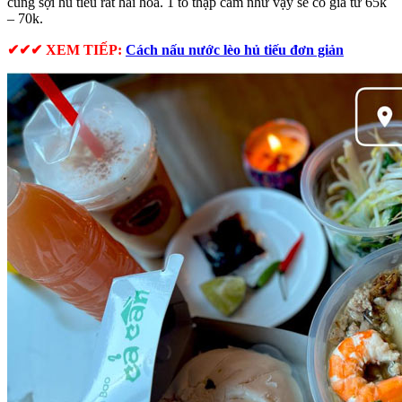
cùng sợi hủ tiếu rất hài hòa. 1 tô thập cẩm như vậy sẽ có giá từ 65k
– 70k.
✔✔✔ XEM TIẾP:
Cách nấu nước lèo hủ tiếu đơn giản