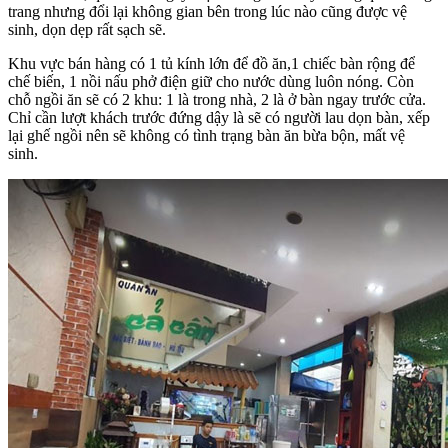
trang nhưng đổi lại không gian bên trong lúc nào cũng được vệ
sinh, dọn dẹp rất sạch sẽ.
Khu vực bán hàng có 1 tủ kính lớn để đồ ăn,1 chiếc bàn rộng để
chế biến, 1 nồi nấu phở điện giữ cho nước dùng luôn nóng. Còn
chỗ ngồi ăn sẽ có 2 khu: 1 là trong nhà, 2 là ở bàn ngay trước cửa.
Chỉ cần lượt khách trước đứng dậy là sẽ có người lau dọn bàn, xếp
lại ghế ngồi nên sẽ không có tình trạng bàn ăn bừa bộn, mất vệ
sinh.