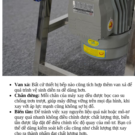
Van xả:
Bất cứ thiết bị bếp nào cũng tích hợp thêm van xả để
quá trình vệ sinh diễn ra dễ dàng hơn.
Chân đứng:
Mỗi chân của máy xay đều được bọc cao su
chống trơn trượt, giúp máy đững vững trên mọi địa hình, khi
xay với áp lực mạnh cũng không sợ bị đổ.
Biến tần:
Để tránh việc xay nguyên liệu quá nát hoặc mô-tơ
quay quá nhanh không điều chỉnh được chất lượng thịt, biến
tần được lắp đặt để điều chỉnh tốc độ quay của mô tơ. Bạn có
thể dễ dàng kiểm soát kết cấu cũng như chất lượng thịt xay
cho ra thành phẩm đạt chất lượng hơn.