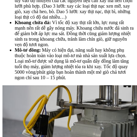
tùy vào độ nhuyễn của các nguyên liệu cần xay mà nên chọn
lưỡi phù hợp. (Dao 3 lưỡi: xay các loại thịt nạc xen mỡ, xay
giò, xay chả heo, bò. Dao 5 lưỡi: xay thịt nạc, thịt bì, những
loại thịt có độ dai nhiều…)
Khoang chứa đá:
Vì tốc độ xay thịt rất lớn, lực rung rất
mạnh nên rất dễ gây nóng máy. Khoang chứa nước đá sinh ra
để giảm bớt áp lực ma sát. Đồng thời cũng giảm lượng nhiệt
sinh ra trong khoang chữa, tránh làm chín giò, giữ nguyên
vẹn độ tươi ngon.
Mô-tơ đồng:
Máy có hiện đại, năng suất hay không phụ
thuộc hoàn toàn vào loại mô-tơ mà nhà sản xuất lựa chọn.
Loại mô-tơ được sử dụng là mô-tơ quấn dây đồng làm tăng
tuổi thọ máy, giảm lượng nhiệt tỏa ra khi xay. Tốc độ quay
5000 vòng/phút giúp bạn hoàn thành một mẻ giò chả tươi
ngon chỉ sau 10 – 15 phút.