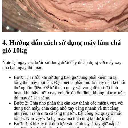
4. Hướng dẫn cách sử dụng máy làm chả
giò 10kg
Note lại ngay các bước sử dụng dưới đây để áp dụng với máy xay
nhà bạn ngay thôi nào:
Bước 1: Trước khi sử dụng bao giờ cũng phải kiểm tra lại
tổng thể máy một lần. Đặc biệt là phần mô-tơ máy nên kết nối
thử nguồn điện. Để lưỡi dao quay vài vòng để test độ linh
hoạt, khi thấy lưỡi xoay với tốc độ ổn định, không bị trục trặc
thì máy đã sẵn sàng.
Bước 2: Chia nhỏ phần thịt cần xay thành các miếng vừa với
dung tích máy, chia càng nhỏ xay càng nhanh và thịt càng
nhuyễn. Tránh đưa cả tảng thịt lớn, bật công tắc quay ở mức
tối đa. Như vậy vừa hại máy mà thịt cũng ko được đều.
Bước 3: Khi xay thịt dồn lực vào cánh tay, 1 tay giữ nắp, 1