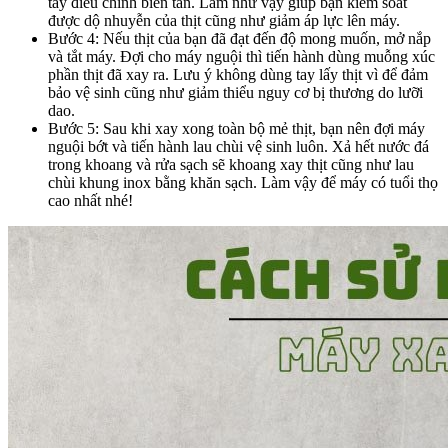
tay điều chỉnh biến tần. Làm như vậy giúp bạn kiểm soát
được dộ nhuyễn của thịt cũng như giảm áp lực lên máy.
Bước 4: Nếu thịt của bạn đã đạt đến độ mong muốn, mở nắp
và tắt máy. Đợi cho máy nguội thì tiến hành dùng muỗng xúc
phần thịt đã xay ra. Lưu ý không dùng tay lấy thịt vì để đảm
bảo vệ sinh cũng như giảm thiểu nguy cơ bị thương do lưỡi
dao.
Bước 5: Sau khi xay xong toàn bộ mẻ thịt, bạn nên đợi máy
nguội bớt và tiến hành lau chùi vệ sinh luôn. Xả hết nước đá
trong khoang và rửa sạch sẽ khoang xay thịt cũng như lau
chùi khung inox bằng khăn sạch. Làm vậy để máy có tuổi thọ
cao nhất nhé!