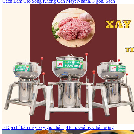
Cách Làm Giò Sống Không Cần Máy: Nhanh, Ngon, Sạch
5 Địa chỉ bán máy xay giò chả TpHcm: Giá rẻ, Chất lượng