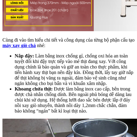
Cùng đi vào tìm hiểu chi tiết và công dụng của từng bộ phận cấu tạo
máy xay giò chả
nhé:
Nắp đậy:
Làm bằng inox chống gỉ, chống oxi hóa an toàn
tuyệt đối khi đậy trực tiếp vào mẻ thịt đang xay. Với công
dụng chính là bảo quản và giữ an toàn cho thực phẩm, khi
tiến hành xay thịt bạn nên đậy kín. Đồng thời, lấy tay giữ nắp
để thịt không bị văng ra ngoài, đảm bảo vệ sinh cũng như
ngăn không cho bụi bẩn và vi khuẩn xâm nhập.
Khoang chứa thịt:
Được làm bằng inox cao cấp, bên trong
được chà nhẵn chống dính. Bên ngoài phủ bóng dễ dàng lau
chùi khi sử dụng. Hệ thống lưỡi dao sắc bén được lắp ở đáy
nồi xay giò nhuyễn, thành nồi dày 1,2mm chắc chắn, đảm
bảo không “ngán” bất kì loại thịt nào.