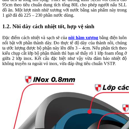
95cm theo tiêu chuẩn dung tích tổng 80L cho phép người nấu SLL
đồ ăn. Một lượt ninh nhừ xương với nước bằng sản phẩm này trong
1 giờ đã đủ 225 – 230 phần nước dùng.
1.2. Nồi dày cách nhiệt tốt, hợp vệ sinh
Đặc điểm cách nhiệt và sạch sẽ của
nồi hầm xương
bằng điện luôn
nổi bật với phần thành dày. Đo thực tế độ dày của thành nồi, chúng
ta ước lượng được bộ phận này lên đến 3 – 4cm. Nếu phân tích theo
kiểu chụp cắt lớp bộ phận thành thì bạn sẽ thấy rõ 1 lớp foam rỗng ở
giữa 2 lớp inox. Kết cấu đặc biệt như vậy vừa đảm bảo nhiệt độ
không truyền ra ngoài vỏ inox, vừa đáp ứng tiêu chuẩn VSTP.