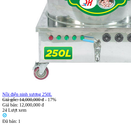
Nồi điện ninh xương 250L
Giá gốc: 14,000,000 đ
- 17%
Giá bán:
12,000,000 đ
24
Lượt xem
Đã bán:
1