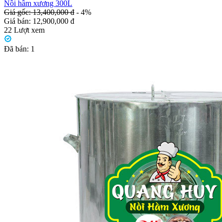
Nồi hầm xương 300L
Giá gốc: 13,400,000 đ
- 4%
Giá bán:
12,900,000 đ
22
Lượt xem
Đã bán:
1