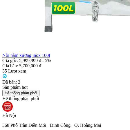
Nồi hầm xương inox 100l
Giá gốc: 5,999,999 đ
- 5%
Giá bán:
5,700,000 đ
35
Lượt xem
Đã bán:
2
Sản phẩm hot
Hệ thống phân phối
Hệ thống phân phối
Hà Nội
368 Phố Trần Điền Mới - Định Công - Q. Hoàng Mai