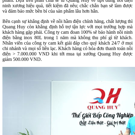
phẩm. Dựa trên phần chia sẻ từ Quang Huy về tips dùng nồi điện
ninh xương hiệu quả, tiết kiệm đã nêu; chắc chắn bạn sẽ làm được
và đảm bảo mức bền bỉ của sản phẩm lâu hơn hẳn.
Bên cạnh sự khẳng định về nồi hầm điện chính hãng, chất lượng thì
Quang Huy còn khẳng định hỗ trợ tận lực với mọi trường hợp mà
khách hàng gặp phải. Công ty cam đoan 100% sẽ bảo hành nồi ninh
điện bằng inox 80L trong 1 năm mà không thu phí gì từ khách.
Nhân viên của công ty cam kết giải đáp cho quý khách 24/7 ở mọi
chi nhánh và mọi số liên lạc. Khách hàng có hóa đơn thanh toán nồi
điện > 7.000.000 VND khi tới mua tại xưởng Quang Huy được
giảm 500.000 VND.