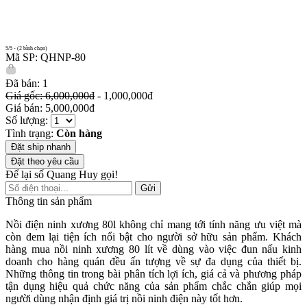
5/5 - (2 bình chọn)
Mã SP: QHNP-80
Đã bán: 1
Giá gốc: 6,000,000đ
- 1,000,000đ
Giá bán: 5,000,000đ
Số lượng:
Tình trạng:
Còn hàng
Đặt ship nhanh
Đặt theo yêu cầu
Để lại số Quang Huy gọi!
Gửi
Thông tin sản phẩm
Nồi điện ninh xương 80l không chỉ mang tới tính năng ưu việt mà
còn đem lại tiện ích nổi bật cho người sở hữu sản phẩm. Khách
hàng mua nồi ninh xương 80 lít về dùng vào việc đun nấu kinh
doanh cho hàng quán đều ấn tượng về sự đa dụng của thiết bị.
Những thông tin trong bài phân tích lợi ích, giá cả và phương pháp
tận dụng hiệu quả chức năng của sản phẩm chắc chắn giúp mọi
người dùng nhận định giá trị nồi ninh điện này tốt hơn.