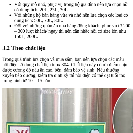
Với quy mô nhỏ, phục vụ trong hộ gia đình nên lựa chọn nồi
có dung tích: 20L, 25L, 30L.
Với những hộ bán hàng vừa và nhỏ nên lựa chọn các loại có
dung tích: 50L, 70L, 80L.
Đối với những quán ăn nhà hàng đông khách, phục vụ từ 200
– 300 lượt khách/ ngày thì nên cân nhắc nồi có size lớn như
150L, 200L.
3.2 Theo chất liệu
Trong quá trình lựa chọn và mua sắm, bạn nên lựa chọn các mẫu
nồi điện sử dụng chất liệu inox 304. Chất liệu này có ưu điểm chịu
được cường độ nấu ăn cao, bền, đảm bảo vệ sinh. Nếu thường
xuyên bảo dưỡng, kiểm tra định kỳ thì nồi điện có thể đạt tuổi thọ
trung bình từ 10 – 15 năm.