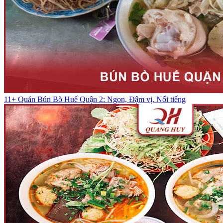
11+ Quán Bún Bò Huế Quận 2: Ngon, Đậm vị, Nổi tiếng