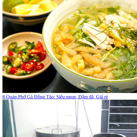
8 Quán Phở Gà Đông Tảo: Siêu ngon, Đậm đà, Giá rẻ