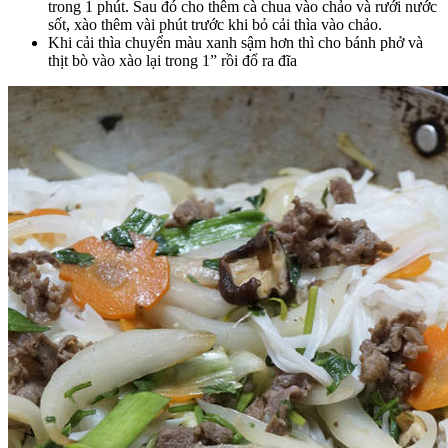
trong 1 phút. Sau đó cho thêm cà chua vào chảo và rưới nước
sốt, xào thêm vài phút trước khi bỏ cải thìa vào chảo.
Khi cải thìa chuyển màu xanh sậm hơn thì cho bánh phở và
thịt bò vào xào lại trong 1” rồi đổ ra đĩa