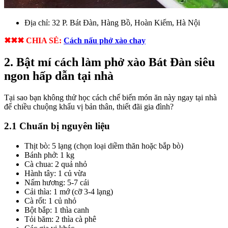
Địa chỉ:
32 P. Bát Đàn,
Hàng Bồ, Hoàn Kiếm, Hà Nội
✖✖✖ CHIA SẺ:
Cách nấu phở xào chay
2. Bật mí cách làm phở xào Bát Đàn siêu
ngon hấp dẫn tại nhà
Tại sao bạn không thử học cách chế biến món ăn này ngay tại nhà
để chiều chuộng khẩu vị bản thân, thiết đãi gia đình?
2.1 Chuẩn bị nguyên liệu
Thịt bò: 5 lạng (chọn loại diềm thăn hoặc bắp bò)
Bánh phở: 1 kg
Cà chua: 2 quả nhỏ
Hành tây: 1 củ vừa
Nấm hương: 5-7 cái
Cải thìa: 1 mớ (cỡ 3-4 lạng)
Cà rốt: 1 củ nhỏ
Bột bắp: 1 thìa canh
Tỏi băm: 2 thìa cà phê