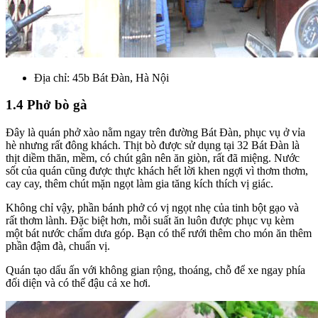
Địa chỉ:
45b Bát Đàn, Hà Nội
1.4 Phở bò gà
Đây là quán phở xào nằm ngay trên đường Bát Đàn, phục vụ ở vỉa
hè nhưng rất đông khách. Thịt bò được sử dụng tại 32 Bát Đàn là
thịt diềm thăn, mềm, có chút gân nên ăn giòn, rất đã miệng. Nước
sốt của quán cũng được thực khách hết lời khen ngợi vì thơm thơm,
cay cay, thêm chút mặn ngọt làm gia tăng kích thích vị giác.
Không chỉ vậy, phần bánh phở có vị ngọt nhẹ của tinh bột gạo và
rất thơm lành. Đặc biệt hơn, mỗi suất ăn luôn được phục vụ kèm
một bát nước chấm dưa góp. Bạn có thể rưới thêm cho món ăn thêm
phần đậm đà, chuẩn vị.
Quán tạo dấu ấn với không gian rộng, thoáng, chỗ để xe ngay phía
đối diện và có thể đậu cả xe hơi.