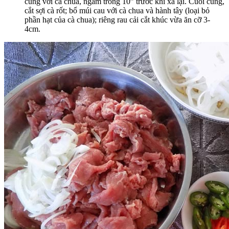
cùng với cà chua, ngâm trong 10” trước khi xả lại. Cuối cùng,
cắt sợi cà rốt; bổ múi cau với cà chua và hành tây (loại bỏ
phần hạt của cà chua); riêng rau cải cắt khúc vừa ăn cỡ 3-
4cm.