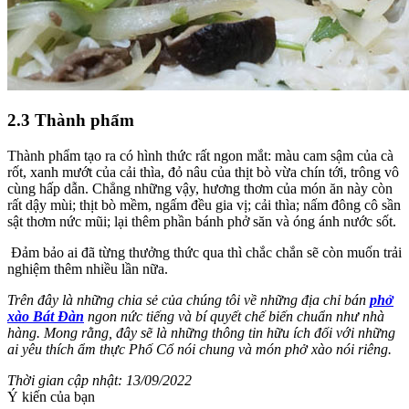
2.3 Thành phẩm
Thành phẩm tạo ra có hình thức rất ngon mắt: màu cam sậm của cà
rốt, xanh mướt của cải thìa, đỏ nâu của thịt bò vừa chín tới, trông vô
cùng hấp dẫn. Chẳng những vậy, hương thơm của món ăn này còn
rất dậy mùi; thịt bò mềm, ngấm đều gia vị; cải thìa; nấm đông cô sần
sật thơm nức mũi; lại thêm phần bánh phở săn và óng ánh nước sốt.
Đảm bảo ai đã từng thưởng thức qua thì chắc chắn sẽ còn muốn trải
nghiệm thêm nhiều lần nữa.
Trên đây là những chia sẻ của chúng tôi về những địa chỉ bán
phở
xào Bát Đàn
ngon nức tiếng và bí quyết chế biến chuẩn như nhà
hàng. Mong rằng, đây sẽ là những thông tin hữu ích đối với những
ai yêu thích ẩm thực Phố Cổ nói chung và món phở xào nói riêng.
Thời gian cập nhật: 13/09/2022
Ý kiến của bạn