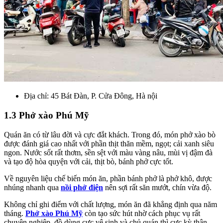
Địa chỉ:
45 Bát Đàn, P. Cửa Đông, Hà nội
1.3 Phở xào Phú Mỹ
Quán ăn có từ lâu đời và cực đắt khách. Trong đó, món phở xào bò
được đánh giá cao nhất với phần thịt thăn mềm, ngọt; cải xanh siêu
ngon. Nước sốt rất thơm, sền sệt với màu vàng nâu, mùi vị đậm đà
và tạo độ hòa quyện với cải, thịt bò, bánh phở cực tốt.
Về nguyên liệu chế biến món ăn, phần bánh phở là phở khô, được
nhúng nhanh qua
nồi phở điện
nên sợi rất săn mướt, chín vừa độ.
Không chỉ ghi điểm với chất lượng, món ăn đã khẳng định qua năm
tháng.
Phở xào Phú Mỹ
còn tạo sức hút nhờ cách phục vụ rất
chuyên nghiệp, đồ dùng cực vệ sinh và chủ quán thì cực kỳ thân