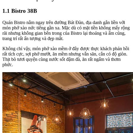
1.1 Bistro 38B
Quán Bistro nằm ngay trên đường Bát Đàn, địa danh gắn liền với
món phở xào nức tiếng gần xa. Mặc dù có mặt tiền không mấy rộng
rãi nhưng không gian bên trong của Bistro lại thoáng và ấm cúng,
trang trí rất ấn tượng và đẹp mắt.
Không chỉ vậy, món phở xào mềm ở đây được thực khách phản hồi
rất tích cực, sợi phở mướt, ăn mềm nhưng vẫn săn, cắn có độ giòn.
Thịt bò tươi quyện cùng nước sốt đậm đà, ăn rất ngấm và thơm
phức.