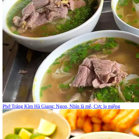
Phở Tráng Kìm Hà Giang: Ngon, Nhìn là mê, Cực lạ miệng