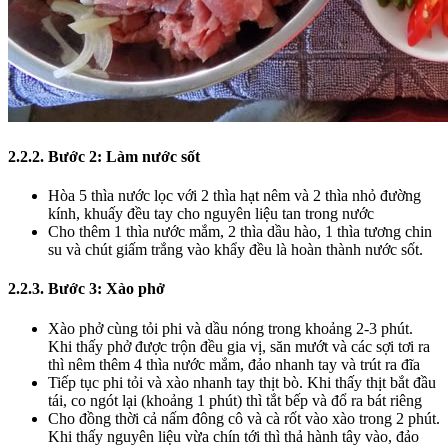
2.2.2. Bước 2: Làm nước sốt
Hòa 5 thìa nước lọc với 2 thìa hạt nêm và 2 thìa nhỏ đường
kính, khuấy đều tay cho nguyên liệu tan trong nước
Cho thêm 1 thìa nước mắm, 2 thìa dầu hào, 1 thìa tương chin
su và chút giấm trắng vào khẩy đều là hoàn thành nước sốt.
2.2.3. Bước 3: Xào phở
Xào phở cùng tỏi phi và dầu nóng trong khoảng 2-3 phút.
Khi thấy phở được trộn đều gia vị, săn mướt và các sợi tơi ra
thì nêm thêm 4 thìa nước mắm, đảo nhanh tay và trút ra đĩa
Tiếp tục phi tỏi và xào nhanh tay thịt bò. Khi thấy thịt bắt đầu
tái, co ngót lại (khoảng 1 phút) thì tắt bếp và đổ ra bát riêng
Cho đồng thời cả nấm đông cô và cà rốt vào xào trong 2 phút.
Khi thấy nguyên liệu vừa chín tới thì thả hành tây vào, đảo