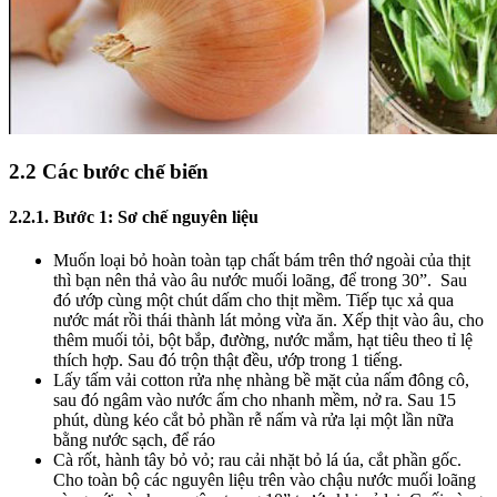
2.2 Các bước chế biến
2.2.1. Bước 1: Sơ chế nguyên liệu
Muốn loại bỏ hoàn toàn tạp chất bám trên thớ ngoài của thịt
thì bạn nên thả vào âu nước muối loãng, để trong 30”.
Sau
đó ướp cùng một chút dấm cho thịt mềm. Tiếp tục xả qua
nước mát rồi thái thành lát mỏng vừa ăn. Xếp thịt vào âu, cho
thêm muối tỏi, bột bắp, đường, nước mắm, hạt tiêu theo tỉ lệ
thích hợp. Sau đó trộn thật đều, ướp trong 1 tiếng.
Lấy tấm vải cotton rửa nhẹ nhàng bề mặt của nấm đông cô,
sau đó ngâm vào nước ấm cho nhanh mềm, nở ra. Sau 15
phút, dùng kéo cắt bỏ phần rễ nấm và rửa lại một lần nữa
bằng nước sạch, để ráo
Cà rốt, hành tây bỏ vỏ; rau cải nhặt bỏ lá úa, cắt phần gốc.
Cho toàn bộ các nguyên liệu trên vào chậu nước muối loãng