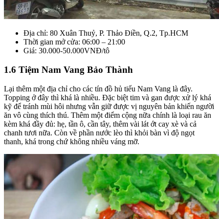
Địa chỉ: 80 Xuân Thuỷ, P. Thảo Điền, Q.2, Tp.HCM
Thời gian mở cửa: 06:00 – 21:00
Giá: 30.000-50.000VNĐ/tô
1.6 Tiệm Nam Vang Bảo Thành
Lại thêm một địa chỉ cho các tín đồ hủ tiếu Nam Vang là đây.
Topping ở đây thì khá là nhiều. Đặc biệt tim và gan được xử lý khá
kỹ để tránh mùi hôi nhưng vẫn giữ được vị nguyên bản khiến người
ăn vô cùng thích thú. Thêm một điểm cộng nữa chính là loại rau ăn
kèm khá đầy đủ: hẹ, tần ô, cần tây, thêm vài lát ớt cay xè và cả
chanh tươi nữa. Còn về phần nước lèo thì khỏi bàn vì độ ngọt
thanh, khá trong chứ không nhiều váng mỡ.