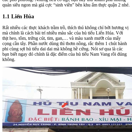
quán siêu ngon mà giá cực “sinh viên” bên khu ẩm thực quận 2 nhé.
1.1 Liến Húa
Rất nhiều các thực khách trầm trồ, thích thú không chỉ bởi hương vị
mà chính là cách bài trí nhiều màu sắc của hủ tiếu Liến Húa. Với
thịt heo, tôm, trứng cút, tim, gan,… và màu xanh mướt của mấy
cọng cần tây. Phần nước dùng thì thơm nồng, rắc thêm 1 chút hành
phi cùng sợi hủ tiếu dai dai mà không hề cứng. Nói sơ qua là các
bạn biết ngay đó chính là đặc điểm của hủ tiếu Nam Vang rồi đúng
không.