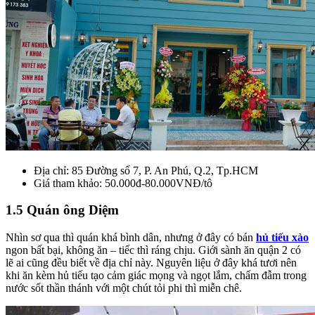
Địa chỉ:
85 Đường số 7, P. An Phú, Q.2, Tp.HCM
Giá tham khảo: 50.000đ-80.000VNĐ/tô
1.5 Quán ông Diệm
Nhìn sơ qua thì quán khá bình dân, nhưng ở đây có bán
hủ tiếu xào
ngon bất bại, không ăn – tiếc thì ráng chịu. Giới sành ăn quận 2 có
lẽ ai cũng đều biết về địa chỉ này. Nguyên liệu ở đây khá tươi nên
khi ăn kèm hủ tiếu tạo cảm giác mọng và ngọt lắm, chấm đẫm trong
nước sốt thần thánh với một chút tỏi phi thì miễn chê.