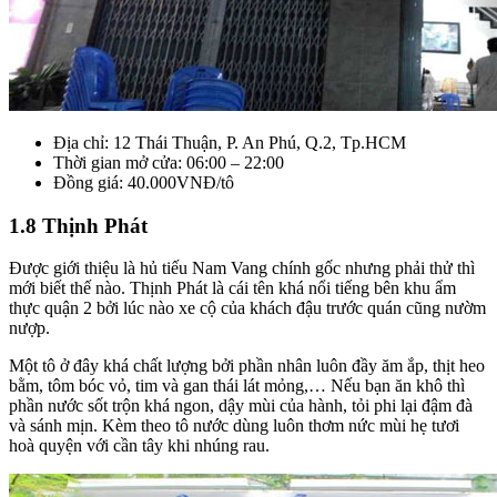
Địa chỉ: 12 Thái Thuận, P. An Phú, Q.2, Tp.HCM
Thời gian mở cửa: 06:00 – 22:00
Đồng giá: 40.000VNĐ/tô
1.8 Thịnh Phát
Được giới thiệu là hủ tiếu Nam Vang chính gốc nhưng phải thử thì
mới biết thế nào. Thịnh Phát là cái tên khá nổi tiếng bên khu ẩm
thực quận 2 bởi lúc nào xe cộ của khách đậu trước quán cũng nườm
nượp.
Một tô ở đây khá chất lượng bởi phần nhân luôn đầy ăm ắp, thịt heo
bằm, tôm bóc vỏ, tim và gan thái lát mỏng,… Nếu bạn ăn khô thì
phần nước sốt trộn khá ngon, dậy mùi của hành, tỏi phi lại đậm đà
và sánh mịn. Kèm theo tô nước dùng luôn thơm nức mùi hẹ tươi
hoà quyện với cần tây khi nhúng rau.