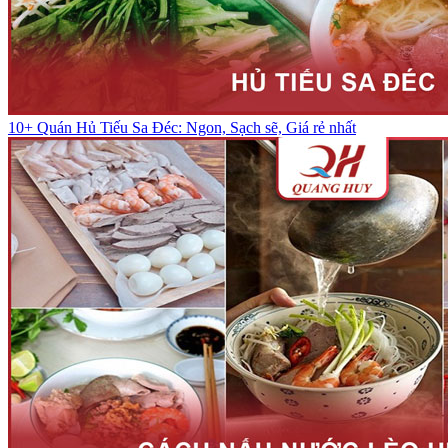
10+ Quán Hủ Tiếu Sa Đéc: Ngon, Sạch sẽ, Giá rẻ nhất