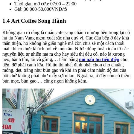
Thời gian mở cửa: 07:00 – 22:00
Giá: 30.000-50.000VNĐ/tô
1.4 Art Coffee Song Hành
Không gian rõ ràng là quán cafe sang chảnh nhưng bên trong lại có
hủ tíu Nam Vang ngon xuất sắc nha quý vị. Các đầu bếp ở đây khá
thân thiện, họ không hề giấu nghề mà còn chia sẻ một cách thoải
mái khi có thực khách hỏi về món ăn. Nước dùng hoàn toàn từ các
nguyên liệu tự nhiên mà ra chợ hay siêu thị đều có, nào là xương
heo, hành tím, tỏi và gừng,… hầm bằng
nồi nấu hủ tiếu điện
cho
tiện, đỡ phải canh lửa. Hủ tíu thì nhất định phải chọn cho chuẩn,
mỏng, dẹt, trắng như bún gạo và khi ăn phải cảm nhận độ dai của
bột chứ không phải như mấy sợi nilon. Ngoài ra, ở đây còn có thêm
bún mọc, bún gạo,… cũng ngon không kém.