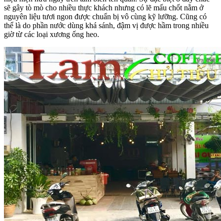
sẽ gây tò mò cho nhiều thực khách nhưng có lẽ mấu chốt nằm ở
nguyên liệu tươi ngon được chuẩn bị vô cùng kỹ lưỡng. Cũng có
thể là do phần nước dùng khá sánh, đậm vị được hầm trong nhiều
giờ từ các loại xương ống heo.