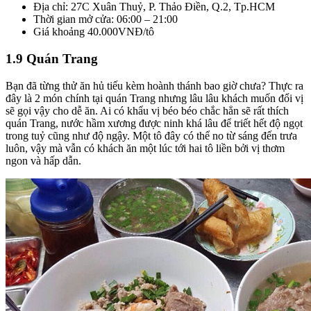
Địa chỉ: 27C Xuân Thuỷ, P. Thảo Điền, Q.2, Tp.HCM
Thời gian mở cửa: 06:00 – 21:00
Giá khoảng 40.000VNĐ/tô
1.9 Quán Trang
Bạn đã từng thử ăn hủ tiếu kèm hoành thánh bao giờ chưa? Thực ra
đây là 2 món chính tại quán Trang nhưng lâu lâu khách muốn đổi vị
sẽ gọi vậy cho dễ ăn. Ai có khẩu vị béo béo chắc hẳn sẽ rất thích
quán Trang, nước hầm xương được ninh khá lâu để triết hết độ ngọt
trong tuỷ cũng như độ ngậy. Một tô đây có thể no từ sáng đến trưa
luôn, vậy mà vẫn có khách ăn một lúc tới hai tô liền bởi vị thơm
ngon và hấp dẫn.