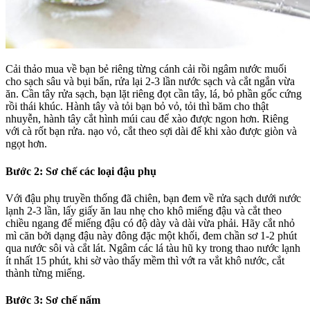
Cải thảo mua về bạn bẻ riêng từng cánh cải rồi ngâm nước muối
cho sạch sâu và bụi bẩn, rửa lại 2-3 lần nước sạch và cắt ngắn vừa
ăn. Cần tây rửa sạch, bạn lặt riêng đọt cần tây, lá, bỏ phần gốc cứng
rồi thái khúc. Hành tây và tỏi bạn bỏ vỏ, tỏi thì băm cho thật
nhuyễn, hành tây cắt hình múi cau để xào được ngon hơn. Riêng
với cà rốt bạn rửa. nạo vỏ, cắt theo sợi dài để khi xào được giòn và
ngọt hơn.
Bước 2: Sơ chế các loại đậu phụ
Với đậu phụ truyền thống đã chiên, bạn đem về rửa sạch dưới nước
lạnh 2-3 lần, lấy giấy ăn lau nhẹ cho khô miếng đậu và cắt theo
chiều ngang để miếng đậu có độ dày và dài vừa phải. Hãy cắt nhỏ
mì căn bởi dạng đậu này đông đặc một khối, đem chần sơ 1-2 phút
qua nước sôi và cắt lát. Ngâm các lá tàu hũ ky trong thao nước lạnh
ít nhất 15 phút, khi sờ vào thấy mềm thì vớt ra vắt khô nước, cắt
thành từng miếng.
Bước 3: Sơ chế nấm