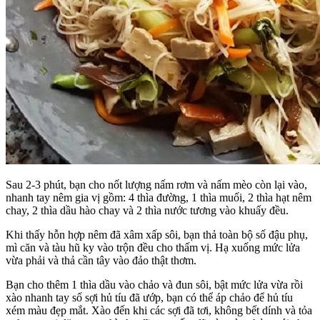
Sau 2-3 phút, bạn cho nốt lượng nấm rơm và nấm mèo còn lại vào,
nhanh tay nêm gia vị gồm: 4 thìa đường, 1 thìa muối, 2 thìa hạt nêm
chay, 2 thìa dầu hào chay và 2 thìa nước tương vào khuấy đều.
Khi thấy hỗn hợp nêm đã xâm xấp sôi, bạn thả toàn bộ số đậu phụ,
mì căn và tàu hũ ky vào trộn đều cho thấm vị. Hạ xuống mức lửa
vừa phải và thả cần tây vào đảo thật thơm.
Bạn cho thêm 1 thìa dầu vào chảo và đun sôi, bật mức lửa vừa rồi
xào nhanh tay số sợi hủ tíu đã ướp, bạn có thể áp chảo để hủ tíu
xém màu đẹp mắt. Xào đến khi các sợi đã tơi, không bết dính và tỏa