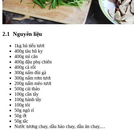
2.1
Nguyên liệu
1kg hủ tiếu tươi
400g tàu hũ ky
400g mì căn
400g đậu phụ chiên
400g cà rốt
300g nấm đùi gà
300g nấm rơm tươi
200g nấm mèo tươi
500g cải thảo
100g cần tây
100g hành tây
100g tỏi
50g ngò rí
50g ớt
50g tắc
Nước tương chay, dầu hào chay, dầu ăn chay,…