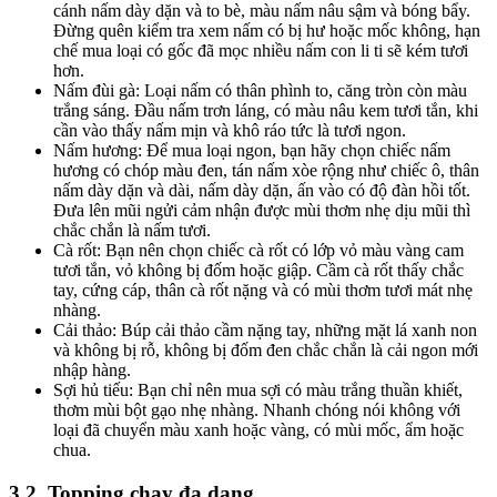
cánh nấm dày dặn và to bè, màu nấm nâu sậm và bóng bẩy.
Đừng quên kiểm tra xem nấm có bị hư hoặc mốc không, hạn
chế mua loại có gốc đã mọc nhiều nấm con li ti sẽ kém tươi
hơn.
Nấm đùi gà: Loại nấm có thân phình to, căng tròn còn màu
trắng sáng. Đầu nấm trơn láng, có màu nâu kem tươi tắn, khi
cần vào thấy nấm mịn và khô ráo tức là tươi ngon.
Nấm hương: Để mua loại ngon, bạn hãy chọn chiếc nấm
hương có chóp màu đen, tán nấm xòe rộng như chiếc ô, thân
nấm dày dặn và dài, nấm dày dặn, ấn vào có độ đàn hồi tốt.
Đưa lên mũi ngửi cảm nhận được mùi thơm nhẹ dịu mũi thì
chắc chắn là nấm tươi.
Cà rốt: Bạn nên chọn chiếc cà rốt có lớp vỏ màu vàng cam
tươi tắn, vỏ không bị đốm hoặc giập. Cầm cà rốt thấy chắc
tay, cứng cáp, thân cà rốt nặng và có mùi thơm tươi mát nhẹ
nhàng.
Cải thảo: Búp cải thảo cầm nặng tay, những mặt lá xanh non
và không bị rỗ, không bị đốm đen chắc chắn là cải ngon mới
nhập hàng.
Sợi hủ tiếu: Bạn chỉ nên mua sợi có màu trắng thuần khiết,
thơm mùi bột gạo nhẹ nhàng. Nhanh chóng nói không với
loại đã chuyển màu xanh hoặc vàng, có mùi mốc, ẩm hoặc
chua.
3.2
Topping chay đa dạng