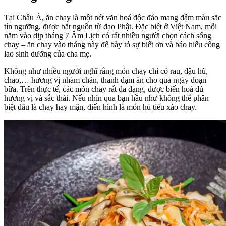
Tại Châu Á, ăn chay là một nét văn hoá độc đáo mang đậm màu sắc
tín ngưỡng, được bắt nguồn từ đạo Phật. Đặc biệt ở Việt Nam, mỗi
năm vào dịp tháng 7 Âm Lịch có rất nhiều người chọn cách sống
chay – ăn chay vào tháng này để bày tỏ sự biết ơn và báo hiếu công
lao sinh dưỡng của cha mẹ.
Không như nhiều người nghĩ rằng món chay chỉ có rau, đậu hũ,
chao,… hương vị nhàm chán, thanh đạm ăn cho qua ngày đoạn
bữa. Trên thực tế, các món chay rất đa dạng, được biến hoá đủ
hương vị và sắc thái. Nếu nhìn qua bạn hầu như không thể phân
biệt đâu là chay hay mặn, điển hình là món hủ tiếu xào chay.