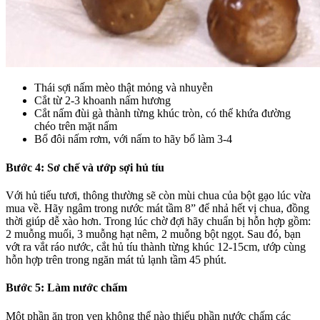
Thái sợi nấm mèo thật mỏng và nhuyễn
Cắt từ 2-3 khoanh nấm hương
Cắt nấm đùi gà thành từng khúc tròn, có thể khứa đường
chéo trên mặt nấm
Bổ đôi nấm rơm, với nấm to hãy bổ làm 3-4
Bước 4: Sơ chế và ướp sợi hủ tíu
Với hủ tiếu tươi, thông thường sẽ còn mùi chua của bột gạo lúc vừa
mua về. Hãy ngâm trong nước mát tầm 8” để nhả hết vị chua, đồng
thời giúp dễ xào hơn. Trong lúc chờ đợi hãy chuẩn bị hỗn hợp gồm:
2 muỗng muối, 3 muỗng hạt nêm, 2 muỗng bột ngọt. Sau đó, bạn
vớt ra vắt ráo nước, cắt hủ tíu thành từng khúc 12-15cm, ướp cùng
hỗn hợp trên trong ngăn mát tủ lạnh tầm 45 phút.
Bước 5: Làm nước chấm
Một phần ăn trọn vẹn không thể nào thiếu phần nước chấm các