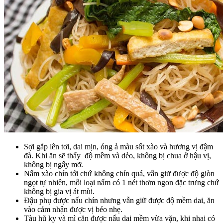
Sợi gắp lên tơi, dai mịn, óng ả màu sốt xào và hương vị đậm
đà. Khi ăn sẽ thấy độ mềm và dẻo, không bị chua ở hậu vị,
không bị ngấy mỡ.
Nấm xào chín tới chứ không chín quá, vẫn giữ được độ giòn
ngọt tự nhiên, mỗi loại nấm có 1 nét thơm ngon đặc trưng chứ
không bị gia vị át mùi.
Đậu phụ được nấu chín nhưng vẫn giữ được độ mềm dai, ăn
vào cảm nhận được vị béo nhẹ.
Tàu hũ ky và mì căn được nấu dai mềm vừa vặn, khi nhai có