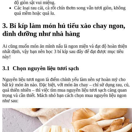
độ giòn sật vui miệng.
Các loại rau cải, cà rốt chín thơm song vẫn tươi giòn, không
quá mềm hoặc quá ỉu.
3.
Bí kíp làm món hủ tiếu xào chay ngon,
dinh dưỡng như nhà hàng
Ai cũng muốn món ăn mình nấu là ngon miện và đạt độ hoàn thiện
nhất định, vậy bạn nên học 3 bí kíp sau đây để đạt được mục tiêu
này!
3.1
Chọn nguyên liệu tươi sạch
Nguyên liệu tươi ngon là điểm chính yếu làm nên sự hoàn mỹ cho
bất kỳ món ăn nào. Đặc biệt, với món ăn chay – chỉ sử dụng rau, củ,
quả thiên nhiên – thì việc tìm mua nguyên liệu tươi sạch càng quan
trọng và cần thiết. Mách nhỏ bạn cách chọn mua nguyên liệu ngon
như sau: