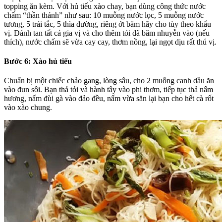
topping ăn kèm. Với hủ tiếu xào chay, bạn dùng công thức nước
chấm “thần thánh” như sau:
10 muỗng nước lọc, 5 muỗng nước
tương, 5 trái tắc, 5 thìa đường, riêng ớt băm hãy cho tùy theo khẩu
vị. Đánh tan tất cả gia vị và cho thêm tỏi đã băm nhuyễn vào (nếu
thích), nước chấm sẽ vừa cay cay, thơm nồng, lại ngọt dịu rất thú vị.
Bước 6: Xào hủ tiếu
Chuẩn bị một chiếc chảo gang, lòng sâu, cho 2 muỗng canh dầu ăn
vào đun sôi. Bạn thả tỏi và hành tây vào phi thơm, tiếp tục thả nấm
hương, nấm đùi gà vào đảo đều, nấm vừa săn lại bạn cho hết cà rốt
vào xào chung.