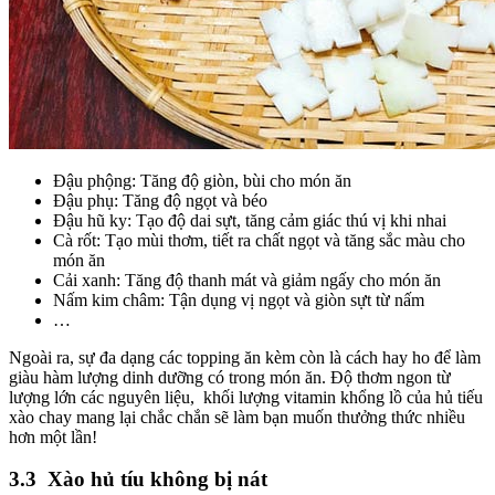
Đậu phộng: Tăng độ giòn, bùi cho món ăn
Đậu phụ: Tăng độ ngọt và béo
Đậu hũ ky: Tạo độ dai sựt, tăng cảm giác thú vị khi nhai
Cà rốt: Tạo mùi thơm, tiết ra chất ngọt và tăng sắc màu cho
món ăn
Cải xanh: Tăng độ thanh mát và giảm ngấy cho món ăn
Nấm kim châm: Tận dụng vị ngọt và giòn sựt từ nấm
…
Ngoài ra, sự đa dạng các topping ăn kèm còn là cách hay ho để làm
giàu hàm lượng dinh dưỡng có trong món ăn. Độ thơm ngon từ
lượng lớn các nguyên liệu, khối lượng vitamin khổng lồ của hủ tiếu
xào chay mang lại chắc chắn sẽ làm bạn muốn thưởng thức nhiều
hơn một lần!
3.3
Xào hủ tíu không bị nát