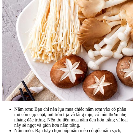
Nấm rơm: Bạn chỉ nên lựa mua chiếc nấm rơm vào có phần
mũ còn cụp chặt, mũ tròn trịa và láng mịn, có mùi thơm nhẹ
nhàng đặc trưng. Nên ưu tiên mua nấm đen hơn trắng vì loại
này sẽ ngọt và giòn hơn nấm trắng.
Nấm mèo: Bạn hãy chọn búp nấm mèo có gốc nấm sạch,