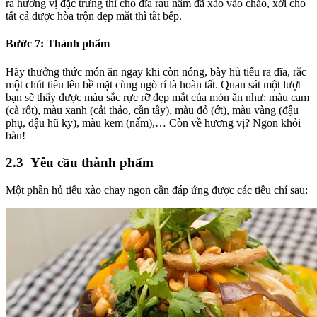
ra hương vị đặc trưng thì cho đĩa rau nấm đã xào vào chảo, xới cho
tất cả được hòa trộn đẹp mắt thì tắt bếp.
Bước 7: Thành phẩm
Hãy thưởng thức món ăn ngay khi còn nóng, bày hủ tiếu ra đĩa, rắc
một chút tiêu lên bề mặt cùng ngò rí là hoàn tất. Quan sát một lượt
bạn sẽ thấy được màu sắc rực rỡ đẹp mắt của món ăn như: màu cam
(cà rốt), màu xanh (cải thảo, cần tây), màu đỏ (ớt), màu vàng (đậu
phụ, đậu hũ ky), màu kem (nấm),… Còn về hương vị? Ngon khỏi
bàn!
2.3
Yêu cầu thành phẩm
Một phần hủ tiếu xào chay ngon cần đáp ứng được các tiêu chí sau: