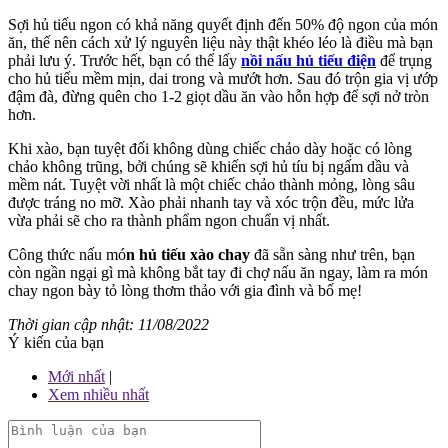
Sợi hủ tiếu ngon có khả năng quyết định đến 50% độ ngon của món
ăn, thế nên cách xử lý nguyên liệu này thật khéo léo là điều mà bạn
phải lưu ý. Trước hết, bạn có thể lấy
nồi nấu hủ tiếu điện
để trụng
cho hủ tiếu mềm mịn, dai trong và mướt hơn. Sau đó trộn gia vị ướp
đậm đà, đừng quên cho 1-2 giọt dầu ăn vào hỗn hợp để sợi nở tròn
hơn.
Khi xào, bạn tuyệt đối không dùng chiếc chảo dày hoặc có lòng
chảo không trũng, bởi chúng sẽ khiến sợi hủ tíu bị ngấm dầu và
mềm nát. Tuyệt vời nhất là một chiếc chảo thành mỏng, lòng sâu
được tráng no mỡ. Xào phải nhanh tay và xóc trộn đều, mức lửa
vừa phải sẽ cho ra thành phẩm ngon chuẩn vị nhất.
Công thức nấu mó
n hủ tiếu xào chay
đã sẵn sàng như trên, bạn
còn ngần ngại gì mà không bắt tay đi chợ nấu ăn ngay, làm ra món
chay ngon bày tỏ lòng thơm thảo với gia đình và bố mẹ!
Thời gian cập nhật: 11/08/2022
Ý kiến của bạn
Mới nhất
|
Xem nhiều nhất