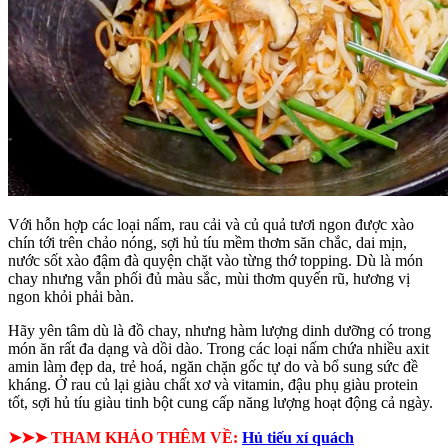
Với hỗn hợp các loại nấm, rau cải và củ quả tươi ngon được xào
chín tới trên chảo nóng, sợi hủ tíu mềm thơm săn chắc, dai mịn,
nước sốt xào đậm đà quyện chặt vào từng thớ topping. Dù là món
chay nhưng vẫn phối đủ màu sắc, mùi thơm quyến rũ, hương vị
ngon khỏi phải bàn.
Hãy yên tâm dù là đồ chay, nhưng hàm lượng dinh dưỡng có trong
món ăn rất đa dạng và dồi dào. Trong các loại nấm chứa nhiều axit
amin làm đẹp da, trẻ hoá, ngăn chặn gốc tự do và bổ sung sức đề
kháng. Ở rau củ lại giàu chất xơ và vitamin, đậu phụ giàu protein
tốt, sợi hủ tíu giàu tinh bột cung cấp năng lượng hoạt động cả ngày.
➤➤➤ THAM KHẢO THÊM VỀ:
Hủ tiếu xí quách