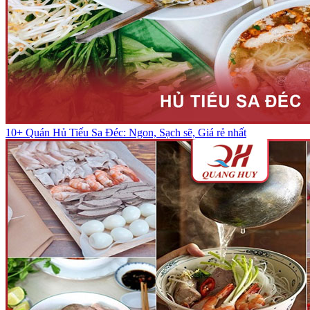
10+ Quán Hủ Tiếu Sa Đéc: Ngon, Sạch sẽ, Giá rẻ nhất