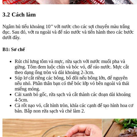
3.2 Cách làm
Ngâm hủ tiếu khoảng 10’’ với nước cho các sợi chuyển màu trắng
đục. Sau đó, vớt ra ngoài và để ráo nước và tiến hành theo các bước
dưới đây.
B1: Sơ chế
Rút chỉ lưng tôm và mực, rửa sạch với nước muối pha và
gừng. Tôm đem luộc chín và bóc vỏ, để ráo nước. Mực cắt
theo dạng ống tròn và dài khoảng 2-3cm.
Súp lơ cắt riêng các bông, bổ đôi nếu bông lớn, để nguyên
nếu nhỏ. Phần thân bạn có thể bóc lớp vỏ bên ngoài và thái
miếng mỏng.
Cải xanh bỏ gốc, rửa sạch và cắt thành các đoạn dài khoảng
4-5cm.
Cà rốt nạo vỏ, cắt hình tròn, khía các cạnh để tạo hình hoa cơ
bản. Bắp non rửa sạch và chẻ làm 2.