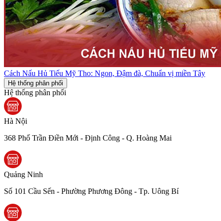
Cách Nấu Hủ Tiếu Mỹ Tho: Ngon, Đậm đà, Chuẩn vị miền Tây
Hệ thống phân phối
Hệ thống phân phối
Hà Nội
368 Phố Trần Điền Mới - Định Công - Q. Hoàng Mai
Quảng Ninh
Số 101 Cầu Sến - Phường Phương Đông - Tp. Uông Bí