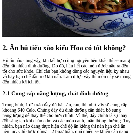
2. Ăn hủ tiếu xào kiểu Hoa có tốt không?
Hủ tíu nào cũng vậy, khi kết hợp cùng nguyên liệu khác thì sẽ mang
đến rất nhiều dinh dưỡng. Do đó, hầu hết các món được nấu ra đều
tốt cho sức khỏe. Chỉ cần bạn không dùng các nguyên liệu kỵ nhau
và hãy hạn chế dầu mỡ khi nấu. Làm được vậy thì món này sẽ mang
đến nhiều lợi ích tốt.
2.1 Cung cấp năng lượng, chất dinh dưỡng
Trung bình, 1 dĩa xào đầy đủ hải sản, rau, thịt như vậy sẽ cung cấp
khoảng 640 Calo. Chúng đầy đủ dinh dưỡng cần thiết, bổ sung
năng lượng để thay thế cho bữa chính. Vì thế, đây chính là sự thay
đổi sáng tạo khi chán cơm và các món canh, mặn thông thường. Tuy
nhiên, bạn nào đang thực hiện chế độ ăn kiêng thì nên hạn chế ăn
liên tục. Chỉ được dùng 1-2 bữa/ tuần, quá nhiều sẽ khiến cân nặng