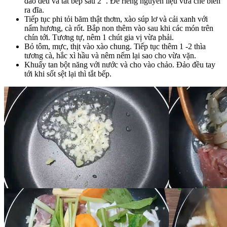
đảo đều và tắt bếp sau 2’’. Để riêng nguyên liệu vừa chế biến
ra đĩa.
Tiếp tục phi tỏi băm thật thơm, xào súp lơ và cải xanh với
nấm hương, cà rốt. Bắp non thêm vào sau khi các món trên
chín tới. Tương tự, nêm 1 chút gia vị vừa phải.
Bỏ tôm, mực, thịt vào xào chung. Tiếp tục thêm 1 -2 thìa
tương cà, hắc xì hầu và nêm nếm lại sao cho vừa vặn.
Khuấy tan bột năng với nước và cho vào chảo. Đảo đều tay
tới khi sốt sệt lại thì tắt bếp.