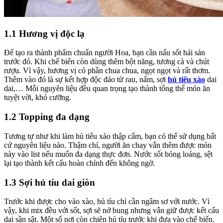
1.1 Hương vị độc lạ
Để tạo ra thành phẩm chuẩn người Hoa, bạn cần nấu sốt hải sản
trước đó. Khi chế biến còn dùng thêm bột năng, tương cà và chút
rượu. Vì vậy, hương vị có phần chua chua, ngọt ngọt và rất thơm.
Thêm vào đó là sự kết hợp độc đáo từ rau, nấm, sợi
hủ tiếu xào
dai
dai,… Mỗi nguyên liệu đều quan trọng tạo thành tổng thể món ăn
tuyệt vời, khó cưỡng.
1.2 Topping đa dạng
Tương tự như khi làm hủ tiếu xào thập cẩm, bạn có thể sử dụng bất
cứ nguyên liệu nào. Thậm chí, người ăn chay vẫn thêm được món
này vào list nếu muốn đa dạng thực đơn. Nước sốt bóng loáng, sệt
lại tạo thành kết cấu hoàn chỉnh đến không ngờ.
1.3 Sợi hủ tíu dai giòn
Trước khi được cho vào xào, hủ tíu chỉ cần ngâm sơ với nước. Vì
vậy, khi mix đều với sốt, sợi sẽ nở bung nhưng vẫn giữ được kết cấu
dai sần sật. Một số nơi còn chiên hủ tíu trước khi đưa vào chế biến.