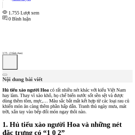
1.755 Lượt xem
0 Bình luận
3.7/5 - (3 bình chọn)
Nội dung bài viết
Hủ tiếu xào người Hoa
có rất nhiều nét khác với kiểu Việt Nam
hay làm. Thay vì xào khô, họ chế biến nước sốt sền sệt và được
dùng thêm tôm, mực,… Màu sắc bắt mắt kết hợp từ các loại rau củ
khiến món ăn càng thêm phần hấp dẫn. Tranh thủ ngày mưa, mát
trời, xắn tay vào bếp đổi món ngay thôi nào.
1. Hủ tiếu xào người Hoa và những nét
đặc trưng có “1 0 2”