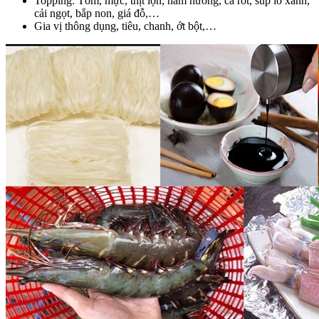
Topping:
Tôm, mực, thịt lợn, nấm hương, cà rốt, súp lơ xanh,
cải ngọt, bắp non, giá đỗ,…
Gia vị thông dụng, tiêu, chanh, ớt bột,…