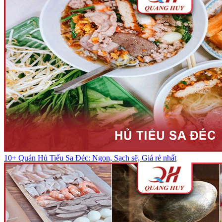
10+ Quán Hủ Tiếu Sa Đéc: Ngon, Sạch sẽ, Giá rẻ nhất