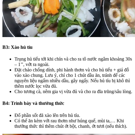
B3: Xào hủ tíu
Trụng hủ tiếu tới khi chín và cho ra tô nước ngâm khoảng 30s
– 1’’, vớt ra ngoài.
Đặt chảo chống dính, phi hành thơm và cho hủ tiếu + giá đỗ
vào xào chung. Lưu ý, chỉ cho 1 chút dầu ăn, tránh để các
nguyên liệu ngấm nhiều dầu, gây ngấy. Nếu hủ tíu bị khô thì
thêm nước lọc vừa đủ.
Cho tương cà, nêm gia vị vừa đủ và cho ra đĩa trũng/sâu lòng.
B4: Trình bày và thưởng thức
Đổ phần sốt đã xào lên trên hủ tíu.
Có thể ăn kèm với rau thơm như húng quế, mùi ta,… Khi
thưởng thức thì thêm chút ớt bột, chanh, ớt tươi (nếu thích).