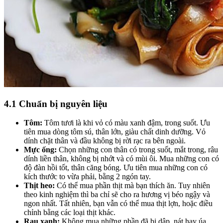
4.1 Chuẩn bị nguyên liệu
Tôm:
Tôm tươi là khi vỏ có màu xanh đậm, trong suốt. Ưu
tiên mua dòng tôm sú, thân lớn, giàu chất dinh dưỡng. Vỏ
dính chặt thân và đầu không bị rời rạc ra bên ngoài.
Mực ống:
Chọn những con thân có trong suốt, mắt trong, râu
dính liền thân, không bị nhớt và có mùi ôi. Mua những con có
độ đàn hồi tốt, thân căng bóng. Ưu tiên mua những con có
kích thước to vừa phải, bằng 2 ngón tay.
Thịt heo:
Có thể mua phần thịt mà bạn thích ăn. Tuy nhiên
theo kinh nghiệm thì ba chỉ sẽ cho ra hương vị béo ngậy và
ngon nhất. Tất nhiên, bạn vẫn có thể mua thịt lợn, hoặc điều
chỉnh bằng các loại thịt khác.
Rau xanh:
Không mua những phần đã bị dập, nát hay úa