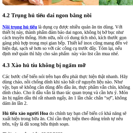
4.2 Trụng hủ tiếu dai ngon bằng nồi
Nồi trụng hủ tiếu
là dụng cụ được nhiều quán ăn tin dùng. Với
thiết bị này, thành phẩm đảm bảo dai ngon, không bị bở bục như
cách truyền thống. Hơn nữa, nồi có dung tích nhỏ, kích thước gọn
gàng phù hợp trong mọi gian bếp. Thiết kế inox cũng mang đến vẻ
hiện đại, sạch sẽ hơn so với các công cụ trước đây. Tóm lại, nếu
định mở quán thì hãy cho sản phẩm này vào list cần mua nhé.
4.3 Xào hủ tíu không bị ngấm mỡ
Các bước chế biến nói trên bạn đều phải thực hiện thật nhanh. Hãy
dùng chảo, nồi chống dính khi xào bất cứ nguyên liệu nào. Như
vậy, bạn sẽ không cần dùng đến dầu ăn, thực phẩm vẫn chín, không
dính chảo. Cho ít dầu vẫn là thao tác quan trọng và cần lưu ý. Món
ăn bị ngấm dầu thì rất nhanh ngấy, ăn 1 lần chắc chắn “sợ”, không
dám ăn lần 2.
Hủ tiếu xào người Hoa
do chính tay bạn chế biến có khả năng sẽ
xuất hiện trong bữa ăn. Chỉ cần thực hiện theo đúng trình tự nêu
trên, vậy là đã xong bữa thịnh soạn.