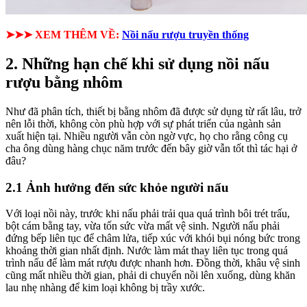
➤➤➤ XEM THÊM VỀ:
Nồi nấu rượu truyền thống
2. Những hạn chế khi sử dụng nồi nấu
rượu bằng nhôm
Như đã phân tích, thiết bị bằng nhôm đã được sử dụng từ rất lâu, trở
nên lỗi thời, không còn phù hợp với sự phát triển của ngành sản
xuất hiện tại. Nhiều người vẫn còn ngờ vực, họ cho rằng công cụ
cha ông dùng hàng chục năm trước đến bây giờ vẫn tốt thì tác hại ở
đâu?
2.1 Ảnh hưởng đến sức khỏe người nấu
Với loại nồi này, trước khi nấu phải trải qua quá trình bôi trét trấu,
bột cám bằng tay, vừa tốn sức vừa mất vệ sinh. Người nấu phải
đứng bếp liên tục để châm lửa, tiếp xúc với khói bụi nóng bức trong
khoảng thời gian nhất định. Nước làm mát thay liên tục trong quá
trình nấu để làm mát rượu được nhanh hơn. Đồng thời, khâu vệ sinh
cũng mất nhiều thời gian, phải di chuyển nồi lên xuống, dùng khăn
lau nhẹ nhàng để kim loại không bị trầy xước.