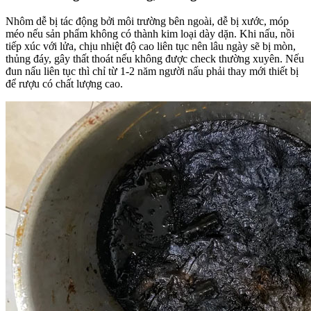
Nhôm dễ bị tác động bởi môi trường bên ngoài, dễ bị xước, móp
méo nếu sản phẩm không có thành kim loại dày dặn. Khi nấu, nồi
tiếp xúc với lửa, chịu nhiệt độ cao liên tục nên lâu ngày sẽ bị mòn,
thủng đáy, gây thất thoát nếu không được check thường xuyên. Nếu
đun nấu liên tục thì chỉ từ 1-2 năm người nấu phải thay mới thiết bị
để rượu có chất lượng cao.