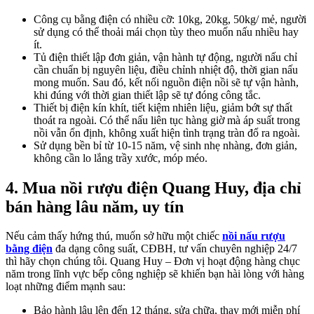
Công cụ bằng điện có nhiều cỡ: 10kg, 20kg, 50kg/ mẻ, người
sử dụng có thể thoải mái chọn tùy theo muốn nấu nhiều hay
ít.
Tủ điện thiết lập đơn giản, vận hành tự động, người nấu chỉ
cần chuẩn bị nguyên liệu, điều chỉnh nhiệt độ, thời gian nấu
mong muốn. Sau đó, kết nối nguồn điện nồi sẽ tự vận hành,
khi đúng với thời gian thiết lập sẽ tự đóng công tắc.
Thiết bị điện kín khít, tiết kiệm nhiên liệu, giảm bớt sự thất
thoát ra ngoài. Có thể nấu liên tục hàng giờ mà áp suất trong
nồi vẫn ổn định, không xuất hiện tình trạng tràn đổ ra ngoài.
Sử dụng bền bỉ từ 10-15 năm, vệ sinh nhẹ nhàng, đơn giản,
không cần lo lắng trầy xước, móp méo.
4. Mua nồi rượu điện Quang Huy, địa chỉ
bán hàng lâu năm, uy tín
Nếu cảm thấy hứng thú, muốn sở hữu một chiếc
nồi nấu rượu
bằng điện
đa dạng công suất, CĐBH, tư vấn chuyên nghiệp 24/7
thì hãy chọn chúng tôi. Quang Huy – Đơn vị hoạt động hàng chục
năm trong lĩnh vực bếp công nghiệp sẽ khiến bạn hài lòng với hàng
loạt những điểm mạnh sau:
Bảo hành lâu lên đến 12 tháng, sửa chữa, thay mới miễn phí