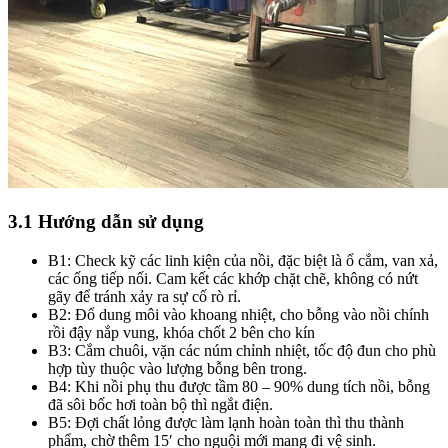
3.1 Hướng dẫn sử dụng
B1: Check kỹ các linh kiện của nồi, đặc biệt là ổ cắm, van xả,
các ống tiếp nối. Cam kết các khớp chặt chẽ, không có nứt
gãy để tránh xảy ra sự cố rò rỉ.
B2: Đổ dung môi vào khoang nhiệt, cho bỗng vào nồi chính
rồi đậy nắp vung, khóa chốt 2 bên cho kín
B3: Cắm chuôi, vặn các núm chỉnh nhiệt, tốc độ đun cho phù
hợp tùy thuộc vào lượng bỗng bên trong.
B4: Khi nồi phụ thu được tầm 80 – 90% dung tích nồi, bỗng
đã sôi bốc hơi toàn bộ thì ngắt điện.
B5: Đợi chất lỏng được làm lạnh hoàn toàn thì thu thành
phẩm, chờ thêm 15′ cho nguội mới mang đi vệ sinh.