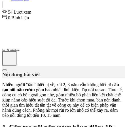
54 Lượt xem
0 Bình luận
5/5 - (1 bình chọn)
Nội dung bài viết
Nhiều người “tậu” thiết bị về, xài 2, 3 năm vẫn không biết rõ
cấu
tạo nồi nấu rượu
gồm bao nhiêu linh kiện, lắp nối ra sao. Thực tế,
công cụ có bề ngoài gọn nhẹ, gồm nhiều bộ phận liên kết chặt chẽ
giúp nâng cấp hiệu suất tối đa. Trước khi chọn mua, bạn nên dành
thời gian tìm hiểu tất tần tật về công cụ này để có biện pháp vận
hành đúng cách. Phòng hờ mọi rủi ro lớn nhỏ có thể xảy ra, đảm
bảo nồi dùng tốt đến 10, 15 năm.