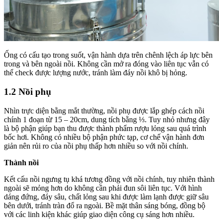
Ống có cấu tạo trong suốt, vận hành dựa trên chênh lệch áp lực bên
trong và bên ngoài nồi. Không cần mở ra đóng vào liên tục vẫn có
thể check được lượng nước, tránh làm đáy nồi khô bị hỏng.
1.2 Nồi phụ
Nhìn trực diện bằng mắt thường, nồi phụ được lắp ghép cách nồi
chính 1 đoạn từ 15 – 20cm, dung tích bằng ⅓. Tuy nhỏ nhưng đây
là bộ phận giúp bạn thu được thành phẩm rượu lỏng sau quá trình
bốc hơi. Không có nhiều bộ phận phức tạp, cơ chế vận hành đơn
giản nên rủi ro của nồi phụ thấp hơn nhiều so với nồi chính.
Thành nồi
Kết cấu nồi ngưng tụ khá tương đồng với nồi chính, tuy nhiên thành
ngoài sẽ mỏng hơn do không cần phải đun sôi liên tục. Với hình
dáng đứng, đáy sâu, chất lỏng sau khi được làm lạnh được giữ sâu
bên dưới, tránh tràn đổ ra ngoài. Bề mặt thân sáng bóng, đồng bộ
với các linh kiện khác giúp giao diện công cụ sáng hơn nhiều.