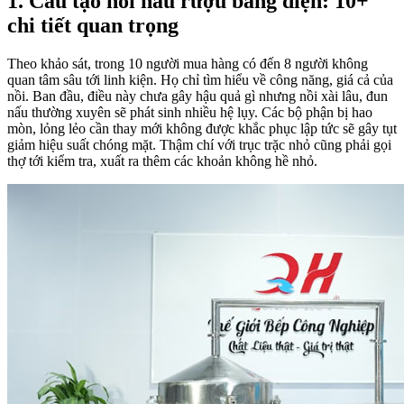
1. Cấu tạo nồi nấu rượu bằng điện: 10+
chi tiết quan trọng
Theo khảo sát, trong 10 người mua hàng có đến 8 người không
quan tâm sâu tới linh kiện. Họ chỉ tìm hiểu về công năng, giá cả của
nồi. Ban đầu, điều này chưa gây hậu quả gì nhưng nồi xài lâu, đun
nấu thường xuyên sẽ phát sinh nhiều hệ lụy. Các bộ phận bị hao
mòn, lỏng lẻo cần thay mới không được khắc phục lập tức sẽ gây tụt
giảm hiệu suất chóng mặt. Thậm chí với trục trặc nhỏ cũng phải gọi
thợ tới kiểm tra, xuất ra thêm các khoản không hề nhỏ.