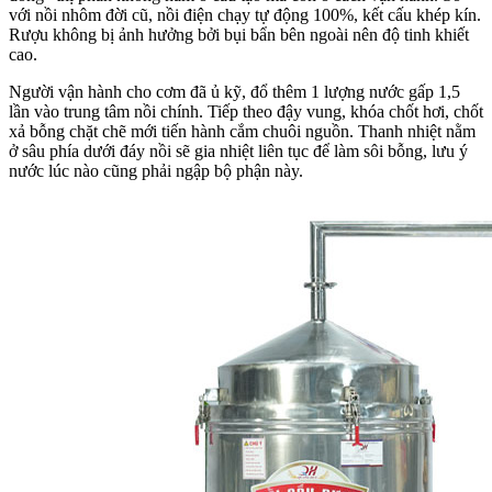
với nồi nhôm đời cũ, nồi điện chạy tự động 100%, kết cấu khép kín.
Rượu không bị ảnh hưởng bởi bụi bẩn bên ngoài nên độ tinh khiết
cao.
Người vận hành cho cơm đã ủ kỹ, đổ thêm 1 lượng nước gấp 1,5
lần vào trung tâm nồi chính. Tiếp theo đậy vung, khóa chốt hơi, chốt
xả bỗng chặt chẽ mới tiến hành cắm chuôi nguồn. Thanh nhiệt nằm
ở sâu phía dưới đáy nồi sẽ gia nhiệt liên tục để làm sôi bỗng, lưu ý
nước lúc nào cũng phải ngập bộ phận này.