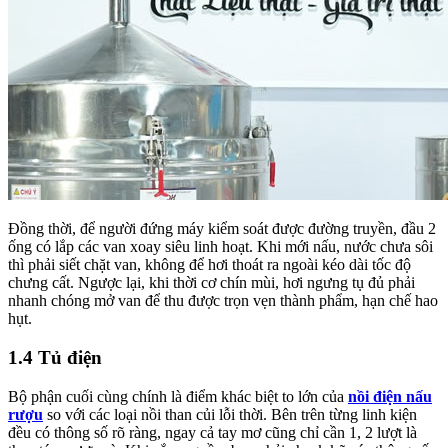
Đồng thời, để người đứng máy kiểm soát được đường truyền, đầu 2
ống có lắp các van xoay siêu linh hoạt. Khi mới nấu, nước chưa sôi
thì phải siết chặt van, không để hơi thoát ra ngoài kéo dài tốc độ
chưng cất. Ngược lại, khi thời cơ chín mùi, hơi ngưng tụ đủ phải
nhanh chóng mở van để thu được trọn vẹn thành phẩm, hạn chế hao
hụt.
1.4 Tủ điện
Bộ phận cuối cùng chính là điểm khác biệt to lớn của
nồi điện nấu
rượu
so với các loại nồi than củi lỗi thời. Bên trên từng linh kiện
đều có thông số rõ ràng, ngay cả tay mơ cũng chỉ cần 1, 2 lượt là