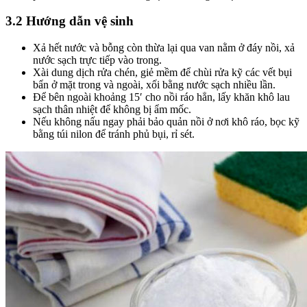
3.2 Hướng dẫn vệ sinh
Xả hết nước và bỗng còn thừa lại qua van nằm ở đáy nồi, xả
nước sạch trực tiếp vào trong.
Xài dung dịch rửa chén, giẻ mềm để chùi rửa kỹ các vết bụi
bẩn ở mặt trong và ngoài, xối bằng nước sạch nhiều lần.
Để bên ngoài khoảng 15′ cho nồi ráo hẳn, lấy khăn khô lau
sạch thân nhiệt để không bị ẩm mốc.
Nếu không nấu ngay phải bảo quản nồi ở nơi khô ráo, bọc kỹ
bằng túi nilon để tránh phủ bụi, rỉ sét.