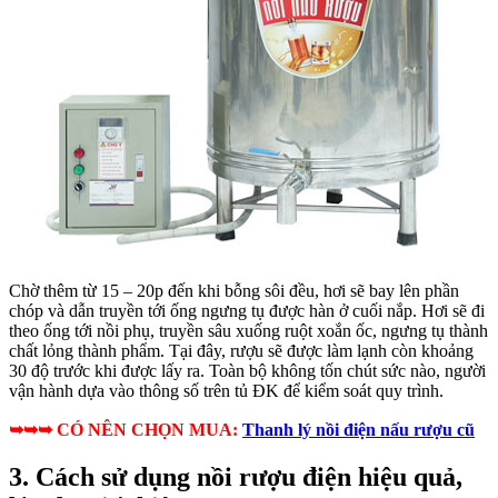
Chờ thêm từ 15 – 20p đến khi bỗng sôi đều, hơi sẽ bay lên phần
chóp và dẫn truyền tới ống ngưng tụ được hàn ở cuối nắp. Hơi sẽ đi
theo ống tới nồi phụ, truyền sâu xuống ruột xoắn ốc, ngưng tụ thành
chất lỏng thành phẩm. Tại đây, rượu sẽ được làm lạnh còn khoảng
30 độ trước khi được lấy ra. Toàn bộ không tốn chút sức nào, người
vận hành dựa vào thông số trên tủ ĐK để kiểm soát quy trình.
➥➥➥ CÓ NÊN CHỌN MUA:
Thanh lý nồi điện nấu rượu cũ
3. Cách sử dụng nồi rượu điện hiệu quả,